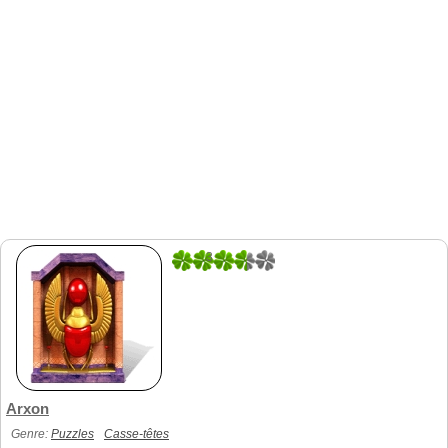
3
2
Arxon
Genre:
Puzzles
Casse-têtes