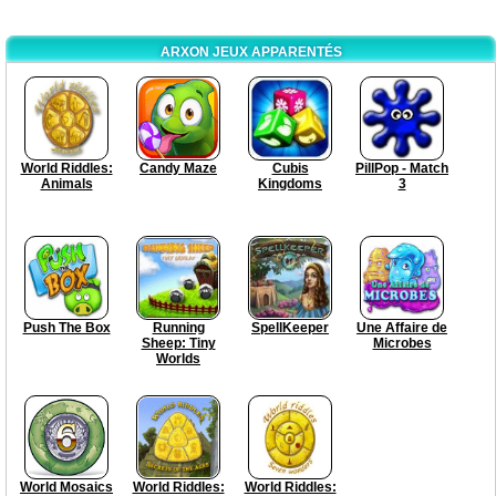
ARXON JEUX APPARENTÉS
World Riddles:
Candy Maze
Cubis
PillPop - Match
Animals
Kingdoms
3
Push The Box
Running
SpellKeeper
Une Affaire de
Sheep: Tiny
Microbes
Worlds
World Mosaics
World Riddles:
World Riddles: