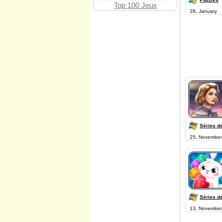
Top 100 Jeux
28, January
Séries d
25, November
Séries d
13, November