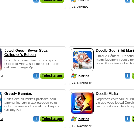
21, January
Jewel Quest: Seven Seas
Doodle God: 8-bit Man
Collector's Edition
Chaque élément - Réaction
magnifiquement redessiné
Les célèbres aventuriers des bijoux,
peau 8 bits étonnant à Dieu
Rupert et Emma sont de retour... et ils
ont bien changé! Apr...
i
Télécharger
i
e 3
Puzzles
23, November
Greedy Bunnies
Doodle Mafia
Faites des allumettes parfaites pour
Regardez votre ville du c
amener les lapins aux carottes et les
vie que vous jouez! Doodle
aider à ramasser les œufs de Pâques.
plus grand jeu « Doodle » 
Greedy Bun...
i
Télécharger
i
e 3
Puzzles
10, November