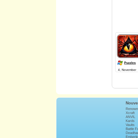
Puzzles
4, November
Nouve
Renown
Xcraft
ANVIL
Kards
Vaults
Battle 
Deadha
Emberli