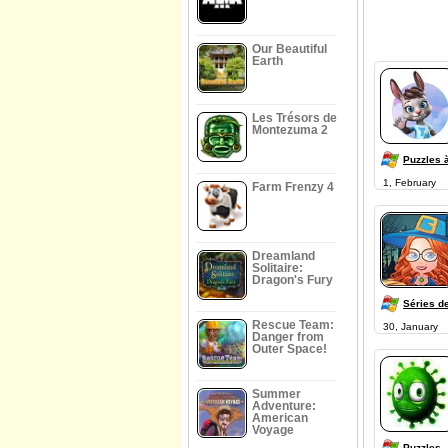
Our Beautiful
Earth
Les Trésors de
Montezuma 2
Puzzles 
1, February
Farm Frenzy 4
Dreamland
Solitaire:
Dragon's Fury
Séries d
Rescue Team:
30, January
Danger from
Outer Space!
Summer
Adventure:
American
Voyage
Puzzles