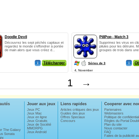
Doodle Devil
PillPop - Match 3
Découvrez les sept péchés capitaux et
Supprimez les virus en cli
regardez le monde s’effondrer à portée
pilules pour les détruire. 
de main alors que vous créez d...
groupes de trois dans une 
i
Télécharger
i
Ob
Séries de 3
4, November
1
→
autés
Jouer aux jeux
Liens rapides
Cooperer avec no
Jeux PC
Articles critiques des jeux
Partenaires
Jeux Mac
Guides des jeux
Webmasters
Jeux en ligne
Offres Speciaux
Politique de confidential
Jeux Gratuits
Concours
Règles du Portal Dou
Jeux de Société
Plan du site
MMORPG
Nous contacter
For The Galaxy
Jeux Android
FAQ
us Sonata
Faites de la publicité 
ght