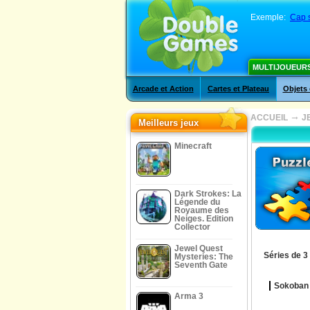
Exemple:
Cap s
MULTIJOUEUR
Arcade et Action
Cartes et Plateau
Objets
→
ACCUEIL
J
Meilleurs jeux
Minecraft
Dark Strokes: La
Légende du
Royaume des
Neiges. Edition
Collector
Jewel Quest
Séries de 3
Mysteries: The
Seventh Gate
Sokoban
Arma 3