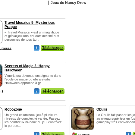
Jeux de Nancy Drew
Travel Mosaics 9: Mysterious
Prague
« Travel Mosaics » est un magnifique
et génial jeu ludo-éducatif destiné aux
personnes de tous âg...
i
Télécharger
à pièces
Secrets of Magic 3: Happy
Halloween
Victoria est devenue enseignante dans
l'école de magie où elle a étudié.
Halloween approche à gr...
i
Télécharger
e 3
RoboZone
Obulis
Un grand et lumineux jeu à plusieurs
Le Obulis fait passer les 
niveaux de complexité variée. Passez
au niveau supérieur en fu
les nombreux niveaux du jeu, contrôlez
gameplay très convaincant
le person...
i
Télécharger
i
Puzzles