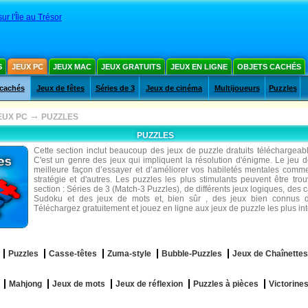
ur l'Île au Trésor
S
JEUX PC
JEUX MAC
JEUX GRATUITS
JEUX EN LIGNE
OBJETS CACHÉS
 cachés
Jeux de fêtes
Séries de 3
Jeux de cinéma
Multijoueurs
Puzzles
→
EUX PC
PUZZLES
PUZZLES
Cette section inclut beaucoup des jeux de puzzle dratuits téléchargeabl
C'est un genre des jeux qui impliquent la résolution d'énigme. Le jeu d
meilleure façon d’essayer et d’améliorer vos habiletés mentales comme
stratégie et d'autres. Les puzzles les plus stimulants peuvent être tro
section : Séries de 3 (Match-3 Puzzles), de différents jeux logiques, des 
Sudoku et des jeux de mots et, bien sûr , des jeux bien connus d
Téléchargez gratuitement et jouez en ligne aux jeux de puzzle les plus in
Puzzles
Casse-têtes
Zuma-style
Bubble-Puzzles
Jeux de Chaînettes
Mahjong
Jeux de mots
Jeux de réflexion
Puzzles à pièces
Victorine