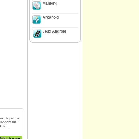
Mahjong
Arkanoid
Jeux Android
jeux de puzzle
sionnant un
 ave...
Télécharger