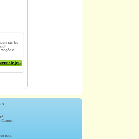
quant sur les
Match
rangée e...
tenez le jeu
us
ité
bleGames
avec nous