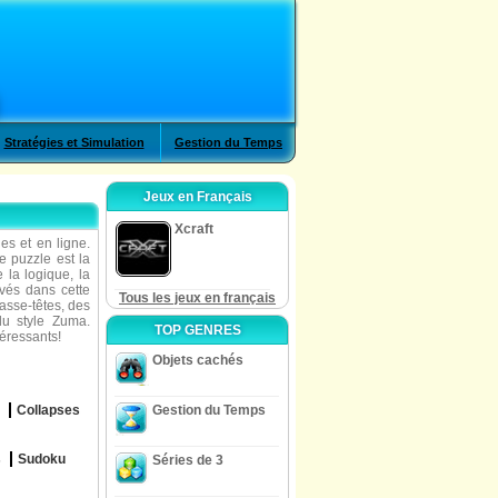
Stratégies et Simulation
Gestion du Temps
Jeux en Français
Xcraft
es et en ligne.
e puzzle est la
 la logique, la
uvés dans cette
Tous les jeux en français
casse-têtes, des
u style Zuma.
TOP GENRES
téressants!
Objets cachés
Collapses
Gestion du Temps
s
Sudoku
Séries de 3