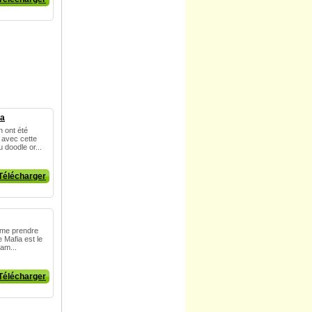
ia
 ont été
 avec cette
 doodle or...
Télécharger
rime prendre
 Mafia est le
jam...
Télécharger