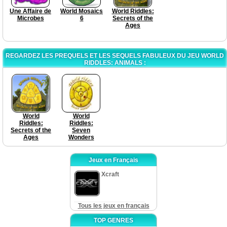
Une Affaire de
World Mosaics
World Riddles:
Microbes
6
Secrets of the
Ages
REGARDEZ LES PREQUELS ET LES SEQUELS FABULEUX DU JEU WORLD
RIDDLES: ANIMALS :
World
World
Riddles:
Riddles:
Secrets of the
Seven
Ages
Wonders
Jeux en Français
Xcraft
Tous les jeux en français
TOP GENRES