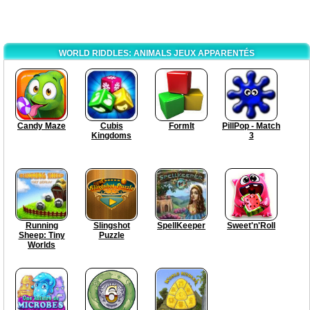
WORLD RIDDLES: ANIMALS JEUX APPARENTÉS
Candy Maze
Cubis
FormIt
PillPop - Match
Kingdoms
3
Running
Slingshot
SpellKeeper
Sweet'n'Roll
Sheep: Tiny
Puzzle
Worlds