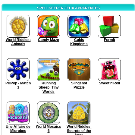
SPELLKEEPER JEUX APPARENTÉS
World Riddles:
Candy Maze
Cubis
FormIt
Animals
Kingdoms
PillPop - Match
Running
Slingshot
Sweet'n'Roll
3
Sheep: Tiny
Puzzle
Worlds
Une Affaire de
World Mosaics
World Riddles:
Microbes
6
Secrets of the
Ages