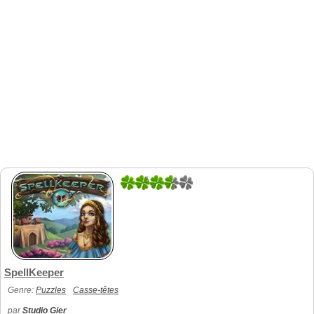
5
1
SpellKeeper
Genre:
Puzzles
Casse-têtes
par
Studio Gier