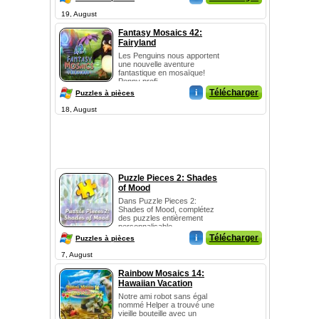
19, August
Fantasy Mosaics 42:
Fairyland
Les Penguins nous apportent
une nouvelle aventure
fantastique en mosaïque!
Penny profi...
i
Télécharger
Puzzles à pièces
18, August
Puzzle Pieces 2: Shades
of Mood
Dans Puzzle Pieces 2:
Shades of Mood, complétez
des puzzles entièrement
personnalisable...
i
Télécharger
Puzzles à pièces
7, August
Rainbow Mosaics 14:
Hawaiian Vacation
Notre ami robot sans égal
nommé Helper a trouvé une
vieille bouteille avec un