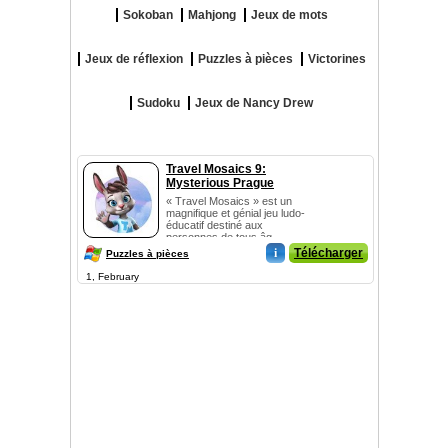
Sokoban
Mahjong
Jeux de mots
Jeux de réflexion
Puzzles à pièces
Victorines
Sudoku
Jeux de Nancy Drew
Travel Mosaics 9:
Mysterious Prague
« Travel Mosaics » est un
magnifique et génial jeu ludo-
éducatif destiné aux
personnes de tous âg...
i
Télécharger
Puzzles à pièces
1, February