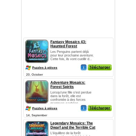
Fantasy Mosaics 43:
Haunted Forest
Les Penguins partent déjà
pour leur prochaine aventure.
Cette fois, ils vont cueillir d...
i
Télécharger
Puzzles à pièces
20, October
Adventure Mosaics:
Forest Spirits
Lorsqu'une fille s'est perdue
dans la forêt, elle est
confrontée à des forces
magiques cachées....
i
Télécharger
Puzzles à pièces
14, September
Legendary Mosaics: The
Dwarf and the Terrible Cat
L'équilibre de la forêt