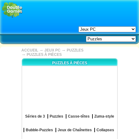
→
→
ACCUEIL
JEUX PC
PUZZLES
→
PUZZLES À PIÈCES
PUZZLES À PIÈCES
Séries de 3
Puzzles
Casse-têtes
Zuma-style
Bubble-Puzzles
Jeux de Chaînettes
Collapses