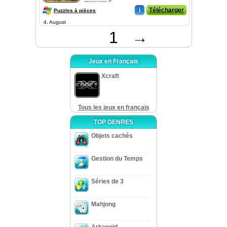
message S...
i
Télécharger
Puzzles à pièces
4, August
1
→
Jeux en Français
Xcraft
Tous les jeux en français
TOP GENRES
Objets cachés
Gestion du Temps
Séries de 3
Mahjong