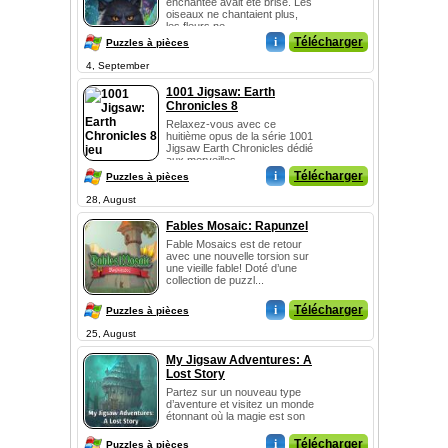
enchantée avait été brisé. Les
oiseaux ne chantaient plus,
les fleurs ne...
i
Télécharger
Puzzles à pièces
4, September
1001 Jigsaw: Earth
Chronicles 8
Relaxez-vous avec ce
huitième opus de la série 1001
Jigsaw Earth Chronicles dédié
aux merveilles ...
i
Télécharger
Puzzles à pièces
28, August
Fables Mosaic: Rapunzel
Fable Mosaics est de retour
avec une nouvelle torsion sur
une vieille fable! Doté d’une
collection de puzzl...
i
Télécharger
Puzzles à pièces
25, August
My Jigsaw Adventures: A
Lost Story
Partez sur un nouveau type
d’aventure et visitez un monde
étonnant où la magie est son
...
i
Télécharger
Puzzles à pièces