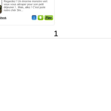
Regardez ! Un énorme monstre vert
veux vous attraper pour son petit
déjeuner !.. Mais, allez ! C'est juste
notre chèr Shr...
i
_
Play
Shrek
1