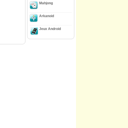
Mahjong
Arkanoid
Jeux Android