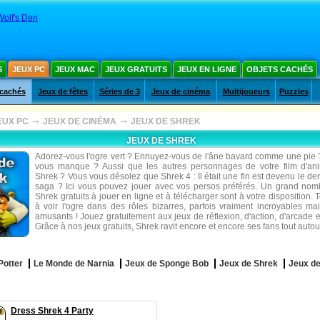
Wolf's Den
S
JEUX PC
JEUX MAC
JEUX GRATUITS
JEUX EN LIGNE
OBJETS CACHÉS
 cachés
Jeux de fêtes
Séries de 3
Jeux de cinéma
Multijoueurs
Puzzles
→
→
EUX PC
JEUX DE CINÉMA
JEUX DE SHREK
JEUX DE SHREK
Adorez-vous l'ogre vert ? Ennuyez-vous de l'âne bavard comme une pie 
vous manque ? Aussi que les autres personnages de votre film d'ani
Shrek ? Vous vous désolez que Shrek 4 : Il était une fin est devenu le der
saga ? Ici vous pouvez jouer avec vos persos préférés. Un grand nom
Shrek gratuits à jouer en ligne et à télécharger sont à votre disposition.
à voir l'ogre dans des rôles bizarres, parfois vraiment incroyables mai
amusants ! Jouez gratuitement aux jeux de réflexion, d'action, d'arcade e
Grâce à nos jeux gratuits, Shrek ravit encore et encore ses fans tout auto
Potter
Le Monde de Narnia
Jeux de Sponge Bob
Jeux de Shrek
Jeux d
Dress Shrek 4 Party