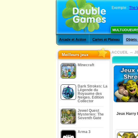
Exemple:
The 
MULTIJOUEUR
Arcade et Action
Cartes et Plateau
Objets
→
ACCUEIL
J
Meilleurs jeux
Minecraft
Dark Strokes: La
Légende du
Royaume des
Neiges. Edition
Collector
Jewel Quest
Jeux Harry 
Mysteries: The
Seventh Gate
Arma 3