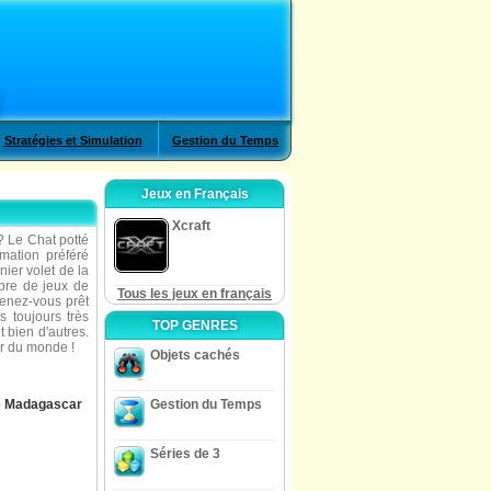
Stratégies et Simulation
Gestion du Temps
Jeux en Français
Xcraft
? Le Chat potté
mation préféré
nier volet de la
bre de jeux de
Tous les jeux en français
 Tenez-vous prêt
s toujours très
TOP GENRES
t bien d'autres.
ur du monde !
Objets cachés
e Madagascar
Gestion du Temps
Séries de 3