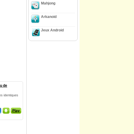
Mahjong
Arkanoid
Jeux Android
u de
es identiques
_
Play