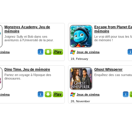
Monstres Academy. Jeu de
Escape from Planet Ea
mémoire
mémoire
Joignez Sully et Bob dans ses
Le vrai défi pour tous les 
aventures à l'Université de la peur.
de mémoire !
i
_
Play
i
cinéma
Jeux de cinéma
19, February
Dino Time. Jeu de mémoire
Ghost Whisperer
Partez en voyage à l'époque des
Enquêtez des cas surnatu
dinosaures.
i
_
Play
i
cinéma
Jeux de cinéma
26, November