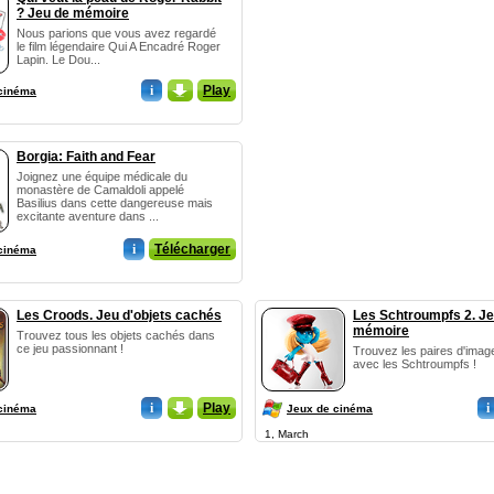
? Jeu de mémoire
Nous parions que vous avez regardé
le film légendaire Qui A Encadré Roger
Lapin. Le Dou...
i
_
Play
cinéma
Borgia: Faith and Fear
Joignez une équipe médicale du
monastère de Camaldoli appelé
Basilius dans cette dangereuse mais
excitante aventure dans ...
i
Télécharger
cinéma
Les Croods. Jeu d'objets cachés
Les Schtroumpfs 2. Je
mémoire
Trouvez tous les objets cachés dans
ce jeu passionnant !
Trouvez les paires d'imag
avec les Schtroumpfs !
i
_
Play
i
cinéma
Jeux de cinéma
1, March