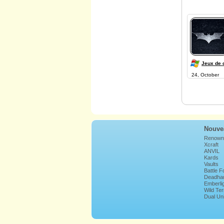
Jeux de 
24, October
Nouve
Renown
Xcraft
ANVIL
Kards
Vaults
Battle 
Deadha
Emberli
Wild Ter
Lands
Dual Un