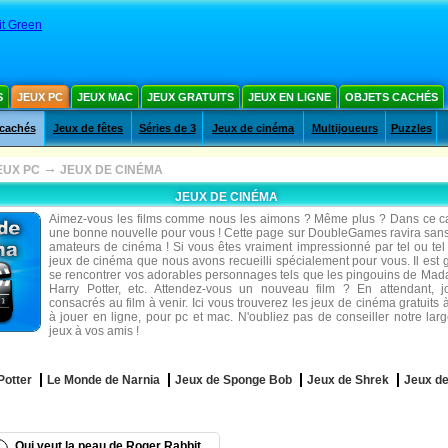
it Green
S
JEUX PC
JEUX MAC
JEUX GRATUITS
JEUX EN LIGNE
OBJETS CACHÉS
 cachés
Jeux de fêtes
Séries de 3
Jeux de cinéma
Multijoueurs
Puzzles
→
EUX PC
JEUX DE CINÉMA
JEUX DE CINÉMA
Aimez-vous les films comme nous les aimons ? Même plus ? Dans ce c
une bonne nouvelle pour vous ! Cette page sur DoubleGames ravira sans
amateurs de cinéma ! Si vous êtes vraiment impressionné par tel ou tel 
jeux de cinéma que nous avons recueilli spécialement pour vous. Il est
se rencontrer vos adorables personnages tels que les pingouins de Mad
Harry Potter, etc. Attendez-vous un nouveau film ? En attendant, 
consacrés au film à venir. Ici vous trouverez les jeux de cinéma gratuits 
à jouer en ligne, pour pc et mac. N'oubliez pas de conseiller notre larg
jeux à vos amis !
Potter
Le Monde de Narnia
Jeux de Sponge Bob
Jeux de Shrek
Jeux d
Qui veut la peau de Roger Rabbit