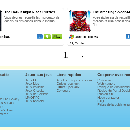
The Dark Knight Rises Puzzles
The Amazing Spider-M
Vous devriez recueillir les morceaux de
Votre tâche est de recueill
dessin du film connu dans le monde.
morceaux d'un dessin de
film!
i
_
Play
i
cinéma
Jeux de cinéma
23, October
1
→
autés
Jouer aux jeux
Liens rapides
Cooperer avec no
Jeux PC
Articles critiques des jeux
Partenaires
Jeux Mac
Guides des jeux
Webmasters
Jeux en ligne
Offres Speciaux
Politique de confidential
Jeux Gratuits
Concours
Règles du Portal Dou
Jeux de Société
Plan du site
MMORPG
Nous contacter
For The Galaxy
Jeux Android
FAQ
us Sonata
Faites de la publicité 
ght
ra 2: New
iverse