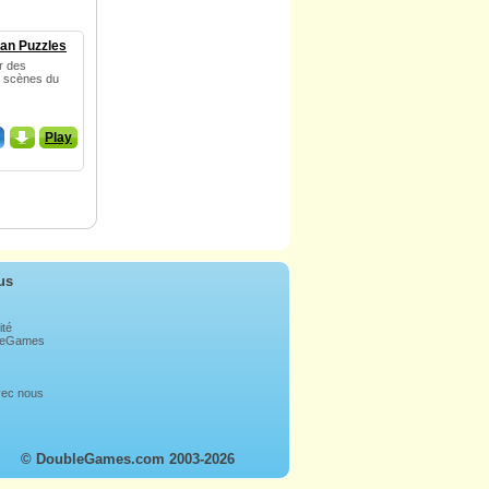
an Puzzles
ir des
s scènes du
_
Play
us
ité
bleGames
avec nous
© DoubleGames.com 2003-2026