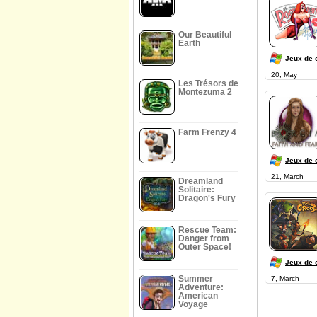
Our Beautiful
Earth
Jeux de 
20, May
Les Trésors de
Montezuma 2
Farm Frenzy 4
Jeux de 
21, March
Dreamland
Solitaire:
Dragon's Fury
Rescue Team:
Danger from
Outer Space!
Jeux de 
Summer
7, March
Adventure:
American
Voyage