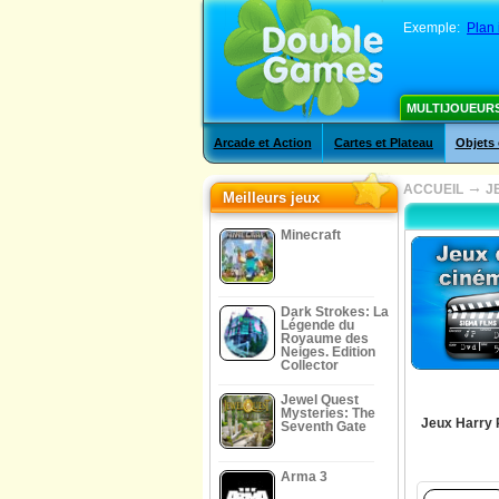
Exemple:
Plan 
MULTIJOUEUR
Arcade et Action
Cartes et Plateau
Objets
→
ACCUEIL
J
Meilleurs jeux
Minecraft
Dark Strokes: La
Légende du
Royaume des
Neiges. Edition
Collector
Jewel Quest
Mysteries: The
Jeux Harry 
Seventh Gate
Arma 3