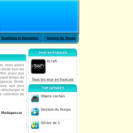
Stratégies et Simulation
Gestion du Temps
Jeux en Français
Xcraft
as, nous avons
 doute tous les
film, jouez aux
 grand temps de
Tous les jeux en français
agascar, Shrek,
jouez aux jeux
TOP GENRES
à télécharger et
e collection de
Objets cachés
Gestion du Temps
e Madagascar
Séries de 3