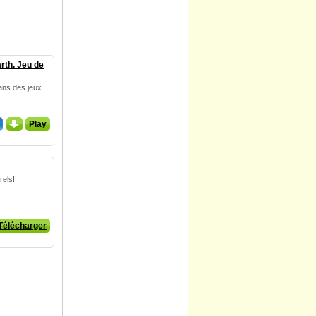
rth. Jeu de
fans des jeux
_
Play
rels!
Télécharger