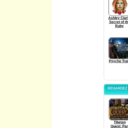
Ashley Clar
Secret of t
Ruby
Psycho Tra
REGARDEZ L
Tibetan
Quest: Par