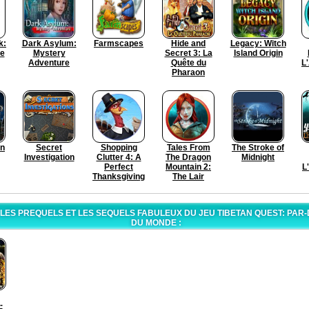
k:
Dark Asylum:
Farmscapes
Hide and
Legacy: Witch
he
Mystery
Secret 3: La
Island Origin
Adventure
Quête du
L
Pharaon
in
Secret
Shopping
Tales From
The Stroke of
Investigation
Clutter 4: A
The Dragon
Midnight
Perfect
Mountain 2:
L
Thanksgiving
The Lair
ES PREQUELS ET LES SEQUELS FABULEUX DU JEU TIBETAN QUEST: PAR-D
DU MONDE :
-