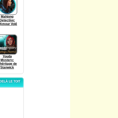
Mahjong
Detective:
'Amour Volé
Youda
Mystery:
'héritage de
Stanwick
ELÀ LE TOIT