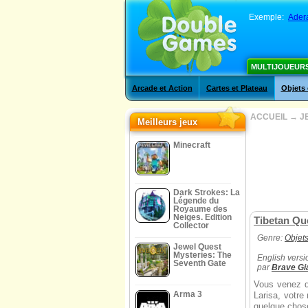
Exemple:
Ader
MULTIJOUEUR
Arcade et Action
Cartes et Plateau
Objets
ACCUEIL
→
J
Meilleurs jeux
Minecraft
Dark Strokes: La
Légende du
Royaume des
Neiges. Edition
Tibetan Que
Collector
Genre:
Objet
Jewel Quest
Mysteries: The
English versi
Seventh Gate
par
Brave Gi
Vous venez de
Arma 3
Larisa, votre
quelque chose