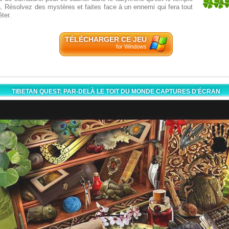
5
. Résolvez des mystères et faites face à un ennemi qui fera tout
1
ter.
TÉLÉCHARGER CE JEU
for Windows
TIBETAN QUEST: PAR-DELÀ LE TOIT DU MONDE CAPTURES D'ÉCRAN