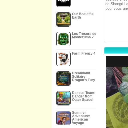
de Shangri-La
pour vous arrê
Our Beautiful
Earth
Les Trésors de
Montezuma 2
Farm Frenzy 4
Dreamland
Solitaire:
Dragon's Fury
Rescue Team:
Danger from
Outer Space!
Summer
Adventure:
American
Voyage