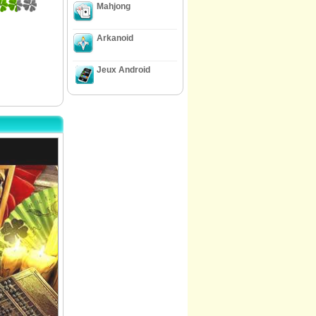
Mahjong
Arkanoid
Jeux Android