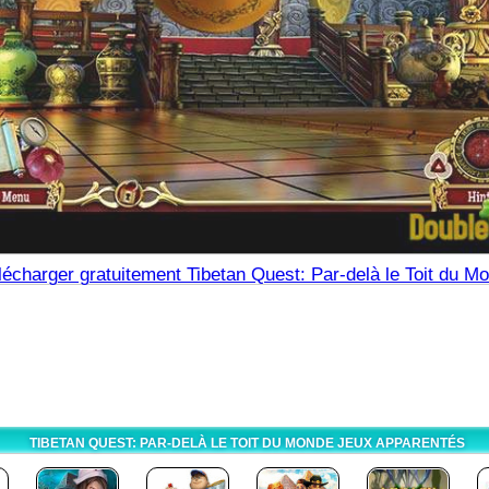
lécharger gratuitement Tibetan Quest: Par-delà le Toit du M
TIBETAN QUEST: PAR-DELÀ LE TOIT DU MONDE JEUX APPARENTÉS