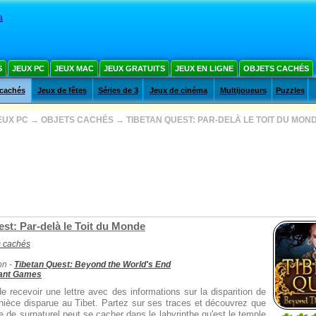
a
S
JEUX PC
JEUX MAC
JEUX GRATUITS
JEUX EN LIGNE
OBJETS CACHÉS
 cachés
Jeux de fêtes
Séries de 3
Jeux de cinéma
Multijoueurs
Puzzles
EUX PC
→
OBJETS CACHÉS
→
TIBETAN QUEST: PAR-DELÀ LE TOIT DU MON
st: Par-delà le Toit du Monde
s cachés
on -
Tibetan Quest: Beyond the World's End
ant Games
 recevoir une lettre avec des informations sur la disparition de
 nièce disparue au Tibet. Partez sur ses traces et découvrez que
 de surnaturel peut se cacher dans le labyrinthe qu'est le temple