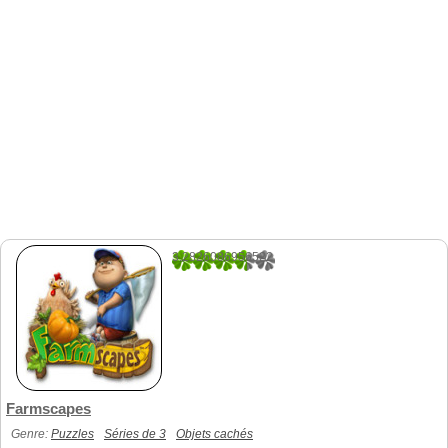
3.2826086956522
276
Farmscapes
Genre:
Puzzles
Séries de 3
Objets cachés