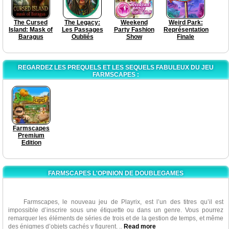
The Cursed
The Legacy:
Weekend
Weird Park:
Island: Mask of
Les Passages
Party Fashion
Représentation
Baragus
Oubliés
Show
Finale
REGARDEZ LES PREQUELS ET LES SEQUELS FABULEUX DU JEU
FARMSCAPES :
Farmscapes
Premium
Edition
FARMSCAPES L'OPINION DE DOUBLEGAMES
Farmscapes, le nouveau jeu de Playrix, est l’un des titres qu’il est
impossible d’inscrire sous une étiquette ou dans un genre. Vous pourrez
remarquer les éléments de séries de trois et de la gestion de temps, et même
des énigmes d’objets cachés y figurent.
..
Read more