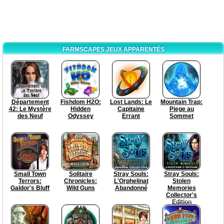
FARMSCAPES JEUX APPARENTÉS
Département
Fishdom H2O:
Lost Lands: Le
Mountain Trap:
42: Le Mystère
Hidden
Capitaine
Piege au
des Neuf
Odyssey
Errant
Sommet
Small Town
Solitaire
Stray Souls:
Stray Souls:
Terrors:
Chronicles:
L'Orphelinat
Stolen
Galdor's Bluff
Wild Guns
Abandonné
Memories
Collector's
Edition