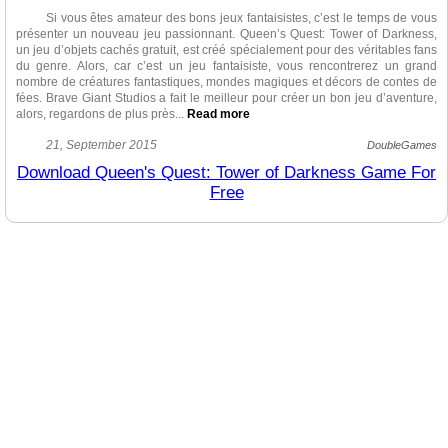
Si vous êtes amateur des bons jeux fantaisistes, c’est le temps de vous
présenter un nouveau jeu passionnant. Queen’s Quest: Tower of Darkness,
un jeu d’objets cachés gratuit, est créé spécialement pour des véritables fans
du genre. Alors, car c’est un jeu fantaisiste, vous rencontrerez un grand
nombre de créatures fantastiques, mondes magiques et décors de contes de
fées. Brave Giant Studios a fait le meilleur pour créer un bon jeu d’aventure,
alors, regardons de plus près.
..
Read more
A notre opinion, l’histoire mérite 4 étoiles sur 5. Elle est assez bonne,
21, September 2015
DoubleGames
juste n’est pas trop unique. Ici vous devez faire face au vil Magnus qui a
Download Queen's Quest: Tower of Darkness Game For
transformé le prince en pierre et enlevé l’enfant royale. Incarnez la princesse,
Free
sauvez votre petite famille et découvrez des nombreux secrets du passé de
son mari. Ce sera un long voyage avec de diverses tâches à accomplir,
différents endroits à explorer et des objets cachés à collectionner. C’est une
pure aventure d’objets cachés avec des casse-têtes et puzzles sympas. Des
socs sont inventives et très bien conçues, pittoresques et intelligentes.
Visuellement, Queen’s Quest est impressionnant. Tous les fans des jeux
d’oc seront ravis par de beaux graphismes claires et nets, décors sublimes
des couleurs éclatantes. L’ambiance magique et envoûtante vous
accompagne tout au long du jeu, la musique est parfaite, les personnages
sont professionnellement dessinés et animés.
Bref, Queen’s Quest: Tower of Darkness est un bon choix, si vous
cherchez un jeu d’objets cachés gratuit bien réalisé. Le niveau de difficulté
ravira les débutants aussi que les joueurs confirmés. Bon courage et
bienvenue à l’univers magique !