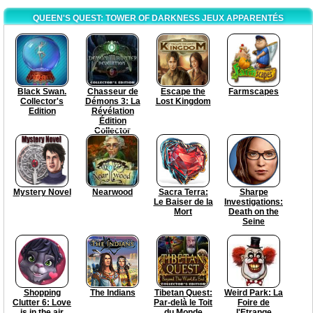
QUEEN'S QUEST: TOWER OF DARKNESS JEUX APPARENTÉS
Black Swan.
Chasseur de
Escape the
Farmscapes
Collector's
Démons 3: La
Lost Kingdom
Edition
Révélation
Édition
Collector
Mystery Novel
Nearwood
Sacra Terra:
Sharpe
Le Baiser de la
Investigations:
Mort
Death on the
Seine
Shopping
The Indians
Tibetan Quest:
Weird Park: La
Clutter 6: Love
Par-delà le Toit
Foire de
is in the air
du Monde
l'Etrange