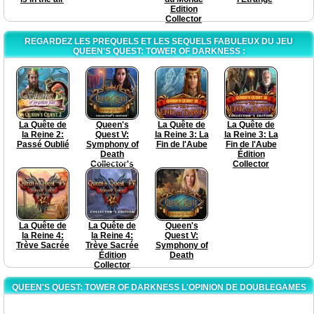
Edition
Collector
REGARDEZ LES PREQUELS ET LES SEQUELS FABULEUX DU JEU
QUEEN'S QUEST: TOWER OF DARKNESS :
La Quête de
Queen's
La Quête de
La Quête de
la Reine 2:
Quest V:
la Reine 3: La
la Reine 3: La
Passé Oublié
Symphony of
Fin de l'Aube
Fin de l'Aube
Death
Édition
Collector's
Collector
Edition
La Quête de
La Quête de
Queen's
la Reine 4:
la Reine 4:
Quest V:
Trève Sacrée
Trève Sacrée
Symphony of
Édition
Death
Collector
QUEEN'S QUEST: TOWER OF DARKNESS L'OPINION DE DOUBLEGAMES