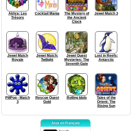
Akhra: Les
Cocktail Mania
The Mystery of
Jewel Match 3
Trésors
the Ancient
Clock
Jewel Match
Jewel Match:
Jewel Quest
Lost in Reefs:
Royale
Twilight
Mysteries: The
Antarctic
Seventh Gate
PillPop - Match
Rescue Quest
Rolling Idols
Tales of the
3
Gold
Orient: The
Rising Sun
Jeux en Français