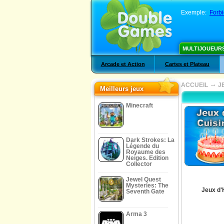
Exemple:
Forbi
MULTIJOUEUR
Arcade et Action
Cartes et Plateau
→
ACCUEIL
J
Meilleurs jeux
Minecraft
Dark Strokes: La
Légende du
Royaume des
Neiges. Edition
Collector
Jewel Quest
Mysteries: The
Jeux d'
Seventh Gate
Arma 3