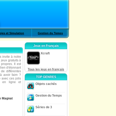
gies et Simulation
Gestion du Temps
Jeux en Français
Xcraft
 invite à notre
 jeux gratuits à
propres. Il est
 Rien d'étonnant
Tous les jeux en français
de différentes
à avoir faim ?
TOP GENRES
 avec ces jolis
 en ligne et
Objets cachés
Gestion du Temps
e Magnat
Séries de 3