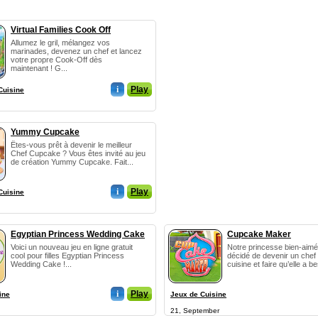
Virtual Families Cook Off
Allumez le gril, mélangez vos
marinades, devenez un chef et lancez
votre propre Cook-Off dès
maintenant ! G...
i
Play
Cuisine
Yummy Cupcake
Êtes-vous prêt à devenir le meilleur
Chef Cupcake ? Vous êtes invité au jeu
de création Yummy Cupcake. Fait...
i
Play
Cuisine
Egyptian Princess Wedding Cake
Cupcake Maker
Voici un nouveau jeu en ligne gratuit
Notre princesse bien-aimé
cool pour filles Egyptian Princess
décidé de devenir un chef
Wedding Cake !...
cuisine et faire qu’elle a b
i
Play
ine
Jeux de Cuisine
21, September