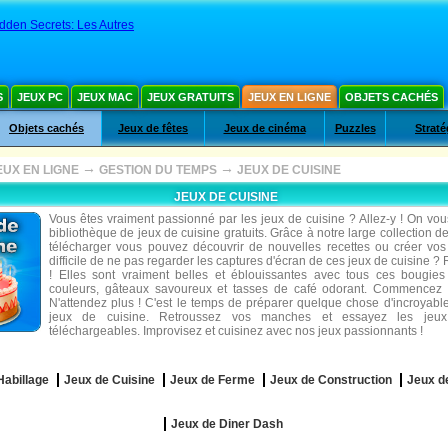
dden Secrets: Les Autres
S
JEUX PC
JEUX MAC
JEUX GRATUITS
JEUX EN LIGNE
OBJETS CACHÉS
Objets cachés
Jeux de fêtes
Jeux de cinéma
Puzzles
Straté
→
→
EUX EN LIGNE
GESTION DU TEMPS
JEUX DE CUISINE
JEUX DE CUISINE
Vous êtes vraiment passionné par les jeux de cuisine ? Allez-y ! On vous
bibliothèque de jeux de cuisine gratuits. Grâce à notre large collection de
télécharger vous pouvez découvrir de nouvelles recettes ou créer vos 
difficile de ne pas regarder les captures d'écran de ces jeux de cuisine ?
! Elles sont vraiment belles et éblouissantes avec tous ces bougies 
couleurs, gâteaux savoureux et tasses de café odorant. Commencez 
N'attendez plus ! C'est le temps de préparer quelque chose d'incroyable
jeux de cuisine. Retroussez vos manches et essayez les jeux
téléchargeables. Improvisez et cuisinez avec nos jeux passionnants !
Habillage
Jeux de Cuisine
Jeux de Ferme
Jeux de Construction
Jeux d
Jeux de Diner Dash