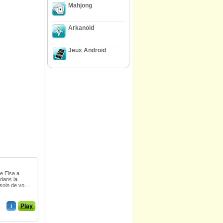
Mahjong
Arkanoid
Jeux Android
e Elsa a
 dans la
esoin de vo...
i
Play