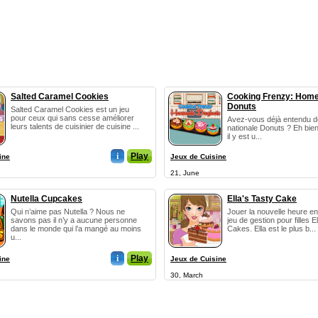
Salted Caramel Cookies
Cooking Frenzy: Ho
Donuts
Salted Caramel Cookies est un jeu
pour ceux qui sans cesse améliorer
Avez-vous déjà entendu de
leurs talents de cuisinier de cuisine ...
nationale Donuts ? Eh bien
il y est u...
i
Play
ine
Jeux de Cuisine
21, June
Nutella Cupcakes
Ella's Tasty Cake
Qui n’aime pas Nutella ? Nous ne
Jouer la nouvelle heure en 
savons pas il n’y a aucune personne
jeu de gestion pour filles E
dans le monde qui l’a mangé au moins
Cakes. Ella est le plus b...
u...
i
Play
ine
Jeux de Cuisine
30, March