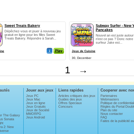
Sweet Treats Bakery
Subway Surfer - New 
Pancakes
Dépêchez-vous et jouer à nouveau jeu
gratuit en ligne pour les filles Sweet
Nouvel an est juste autour
Treats Bakery. Répondre à Sarah...
n'est ce pas ? Donc notre 
surfeur Jake est...
i
Play
ine
Jeux de Cuisine
30, December
1
→
autés
Jouer aux jeux
Liens rapides
Cooperer avec no
Jeux PC
Articles critiques des jeux
Partenaires
Jeux Mac
Guides des jeux
Webmasters
Jeux en ligne
Offres Speciaux
Politique de confidential
Jeux Gratuits
Concours
Règles du Portal Dou
Jeux de Société
Plan du site
MMORPG
Nous contacter
For The Galaxy
Jeux Android
FAQ
us Sonata
Faites de la publicité 
ght
ra 2: New
iverse