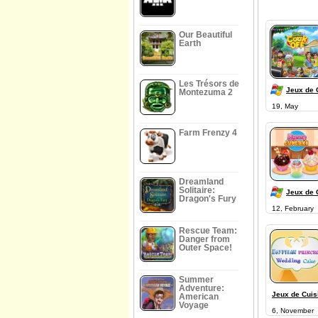
Our Beautiful
Earth
Les Trésors de
Jeux de 
Montezuma 2
19, May
Farm Frenzy 4
Dreamland
Solitaire:
Jeux de 
Dragon's Fury
12, February
Rescue Team:
Danger from
Outer Space!
Summer
Adventure:
Jeux de Cuis
American
Voyage
6, November