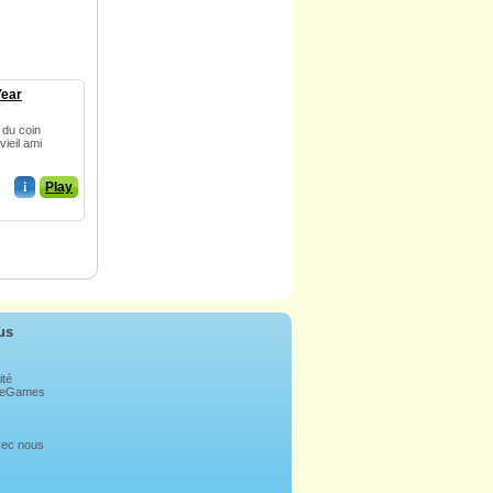
Year
 du coin
vieil ami
i
Play
us
ité
bleGames
avec nous