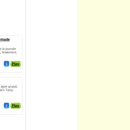
memade
 la journée
, finalement,
i
Play
ligne gratuit,
lla's Tasty
i
Play