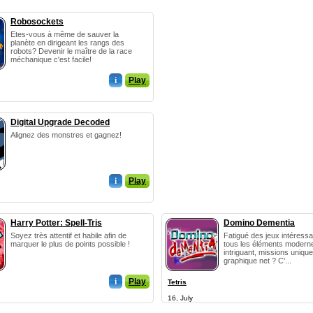
Robosockets
Etes-vous à même de sauver la
planète en dirigeant les rangs des
robots? Devenir le maître de la race
méchanique c'est facile!
i
Play
Digital Upgrade Decoded
Alignez des monstres et gagnez!
i
Play
Harry Potter: Spell-Tris
Domino Dementia
Soyez très attentif et habile afin de
Fatigué des jeux intéress
marquer le plus de points possible !
tous les éléments moderne
intriguant, missions unique
graphique net ? C'...
i
Play
Tetris
16, July