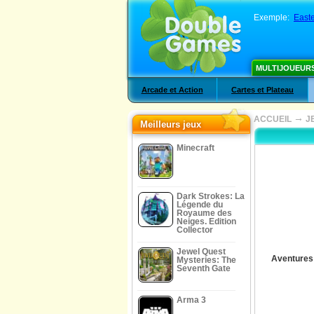
Exemple:
East
MULTIJOUEUR
Arcade et Action
Cartes et Plateau
→
ACCUEIL
J
Meilleurs jeux
Minecraft
Dark Strokes: La
Légende du
Royaume des
Neiges. Edition
Collector
Jewel Quest
Aventures
Mysteries: The
Seventh Gate
Arma 3