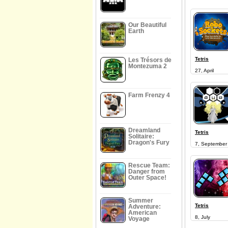
Our Beautiful
Earth
Tetris
Les Trésors de
Montezuma 2
27, April
Farm Frenzy 4
Dreamland
Tetris
Solitaire:
Dragon's Fury
7, September
Rescue Team:
Danger from
Outer Space!
Summer
Tetris
Adventure:
American
8, July
Voyage