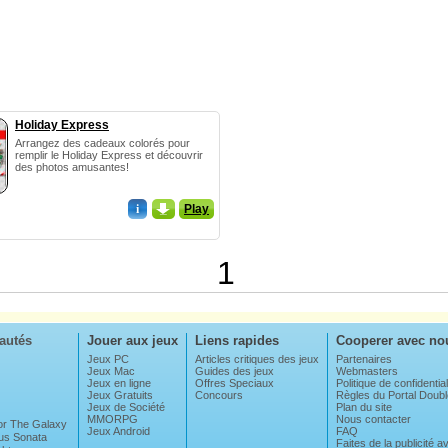
Holiday Express
Arrangez des cadeaux colorés pour
remplir le Holiday Express et découvrir
des photos amusantes!
i
_
Play
1
autés
Jouer aux jeux
Liens rapides
Cooperer avec no
Jeux PC
Articles critiques des jeux
Partenaires
Jeux Mac
Guides des jeux
Webmasters
Jeux en ligne
Offres Speciaux
Politique de confidential
Jeux Gratuits
Concours
Règles du Portal Dou
Jeux de Société
Plan du site
MMORPG
Nous contacter
For The Galaxy
Jeux Android
FAQ
us Sonata
Faites de la publicité 