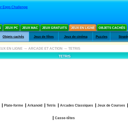
er Eggs Challenge
S
JEUX PC
JEUX MAC
JEUX GRATUITS
JEUX EN LIGNE
OBJETS CACHÉS
Objets cachés
Jeux de fêtes
Jeux de cinéma
Puzzles
Straté
→
→
EUX EN LIGNE
ARCADE ET ACTION
TETRIS
TETRIS
Plate-forme
Arkanoid
Tetris
Arcades Classiques
Jeux de Courses
Casse-têtes