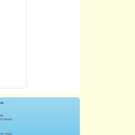
us
ité
bleGames
avec nous