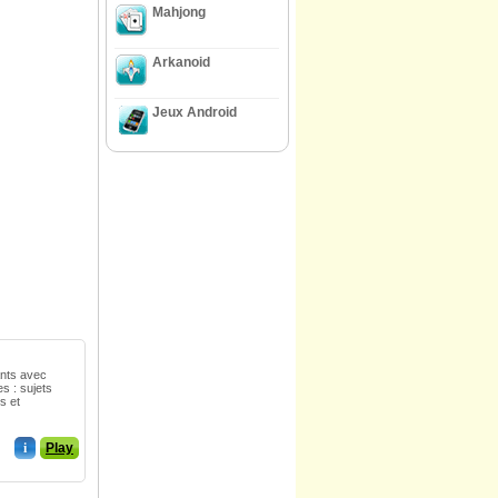
Mahjong
Arkanoid
Jeux Android
ants avec
s : sujets
s et
i
Play