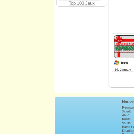
Top 100 Jeux
Tetris
19, January
Nouve
Renown
Xcraft
ANVIL
Kards
Vaults
Battle 
Deadha