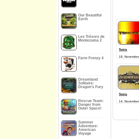
Our Beautiful
Earth
Les Trésors de
Montezuma 2
Tetris
19, November
Farm Frenzy 4
Dreamland
Solitaire:
Dragon's Fury
Tetris
Rescue Team:
14, November
Danger from
Outer Space!
Summer
Adventure:
American
Voyage