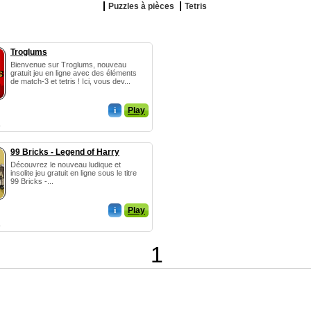
Puzzles à pièces
Tetris
Troglums
Bienvenue sur Troglums, nouveau
gratuit jeu en ligne avec des éléments
de match-3 et tetris ! Ici, vous dev...
i
Play
99 Bricks - Legend of Harry
Découvrez le nouveau ludique et
insolite jeu gratuit en ligne sous le titre
99 Bricks -...
i
Play
1