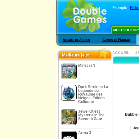
Exemple:
Hide 
MULTIJOUEUR
Arcade et Action
Cartes et Plateau
→
ACCUEIL
J
Meilleurs jeux
Minecraft
Dark Strokes: La
Légende du
Royaume des
Neiges. Edition
Collector
Jewel Quest
Bubble-
Mysteries: The
Seventh Gate
Jeu
Arma 3