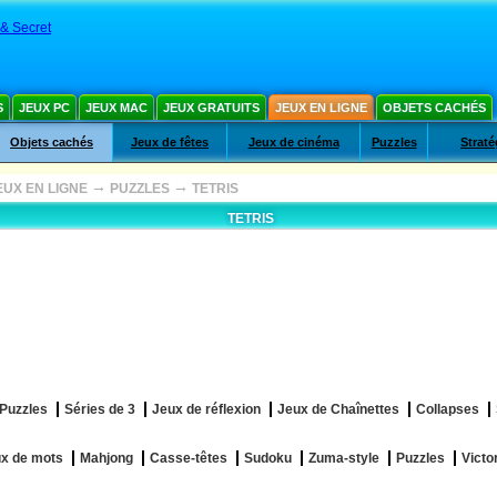
& Secret
S
JEUX PC
JEUX MAC
JEUX GRATUITS
JEUX EN LIGNE
OBJETS CACHÉS
Objets cachés
Jeux de fêtes
Jeux de cinéma
Puzzles
Straté
→
→
EUX EN LIGNE
PUZZLES
TETRIS
TETRIS
Puzzles
Séries de 3
Jeux de réflexion
Jeux de Chaînettes
Collapses
x de mots
Mahjong
Casse-têtes
Sudoku
Zuma-style
Puzzles
Victo