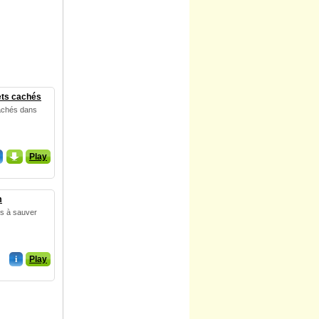
ets cachés
cachés dans
_
Play
m
es à sauver
i
Play