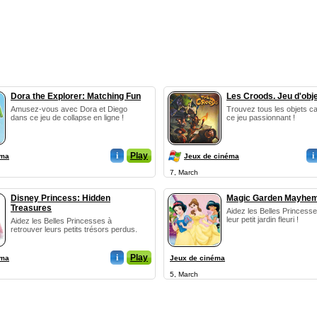
Dora the Explorer: Matching Fun
Les Croods. Jeu d'obj
Amusez-vous avec Dora et Diego
Trouvez tous les objets 
dans ce jeu de collapse en ligne !
ce jeu passionnant !
i
Play
i
éma
Jeux de cinéma
7, March
Disney Princess: Hidden
Magic Garden Mayhe
Treasures
Aidez les Belles Princess
leur petit jardin fleuri !
Aidez les Belles Princesses à
retrouver leurs petits trésors perdus.
i
Play
éma
Jeux de cinéma
5, March