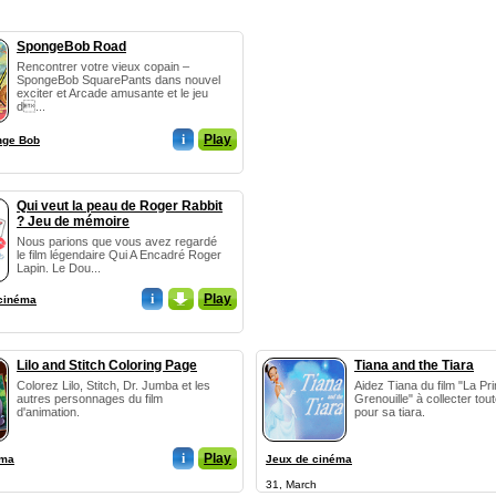
SpongeBob Road
Rencontrer votre vieux copain –
SpongeBob SquarePants dans nouvel
exciter et Arcade amusante et le jeu
d...
i
Play
nge Bob
Qui veut la peau de Roger Rabbit
? Jeu de mémoire
Nous parions que vous avez regardé
le film légendaire Qui A Encadré Roger
Lapin. Le Dou...
i
_
Play
cinéma
Lilo and Stitch Coloring Page
Tiana and the Tiara
Colorez Lilo, Stitch, Dr. Jumba et les
Aidez Tiana du film "La Pr
autres personnages du film
Grenouille" à collecter tout
d'animation.
pour sa tiara.
i
Play
éma
Jeux de cinéma
31, March