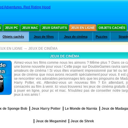
ted Adventures. Red Riding Hood
S
JEUX PC
JEUX MAC
JEUX GRATUITS
JEUX EN LIGNE
OBJETS CACHÉS
Objets cachés
Jeux de fêtes
Jeux de cinéma
Puzzles
Straté
→
EUX EN LIGNE
JEUX DE CINÉMA
JEUX DE CINÉMA
Aimez-vous les films comme nous les aimons ? Même plus ? Dans ce c
une bonne nouvelle pour vous ! Cette page sur DoubleGames ravira sans
amateurs de cinéma ! Si vous êtes vraiment impressionné par tel ou tel 
jeux de cinéma que nous avons recueilli spécialement pour vous. Il est
se rencontrer vos adorables personnages tels que les pingouins de Mad
Harry Potter, etc. Attendez-vous un nouveau film ? En attendant, 
consacrés au film à venir. Ici vous trouverez les jeux de cinéma gratuits 
à jouer en ligne, pour pc et mac. N'oubliez pas de conseiller notre larg
jeux à vos amis !
x de Sponge Bob
Jeux Harry Potter
Le Monde de Narnia
Jeux de Madaga
Jeux de Megamind
Jeux de Shrek