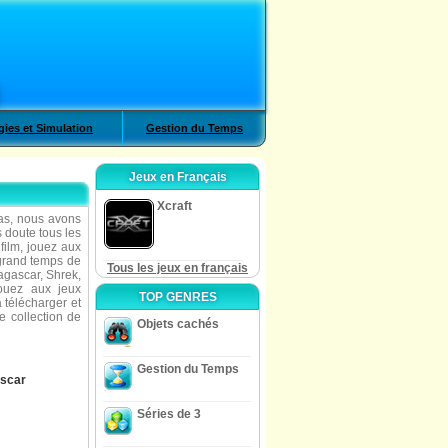
gies et Simulation
Gestion du Temps
Jeux en Français
Xcraft
as, nous avons
 doute tous les
film, jouez aux
 grand temps de
Tous les jeux en français
agascar, Shrek,
jouez aux jeux
TOP GENRES
à télécharger et
e collection de
Objets cachés
Gestion du Temps
scar
Séries de 3