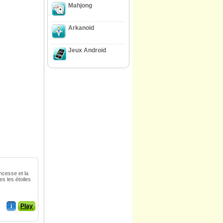
Mahjong
Arkanoid
Jeux Android
incesse et la
es les étoiles
i
Play