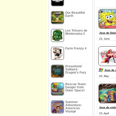
Our Beautiful
Earth
Les Trésors de
Jeux de Spo
Montezuma 2
23, June
Farm Frenzy 4
Dreamland
Solitaire:
Jeux de 
Dragon's Fury
20, May
Rescue Team:
Danger from
Outer Space!
Summer
Adventure:
Jeux de cin
American
Voyage
15, April