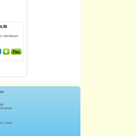
u de
es identiques
_
Play
us
ité
bleGames
avec nous