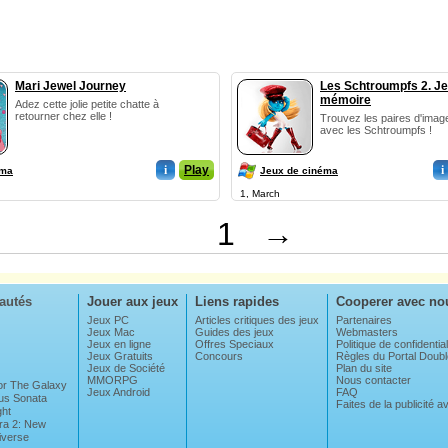
Mari Jewel Journey
Les Schtroumpfs 2. Je
mémoire
Adez cette jolie petite chatte à
retourner chez elle !
Trouvez les paires d'imag
avec les Schtroumpfs !
i
Play
i
éma
Jeux de cinéma
1, March
1
→
autés
Jouer aux jeux
Liens rapides
Cooperer avec no
Jeux PC
Articles critiques des jeux
Partenaires
Jeux Mac
Guides des jeux
Webmasters
Jeux en ligne
Offres Speciaux
Politique de confidential
Jeux Gratuits
Concours
Règles du Portal Dou
Jeux de Société
Plan du site
MMORPG
Nous contacter
For The Galaxy
Jeux Android
FAQ
us Sonata
Faites de la publicité 
ght
ra 2: New
iverse