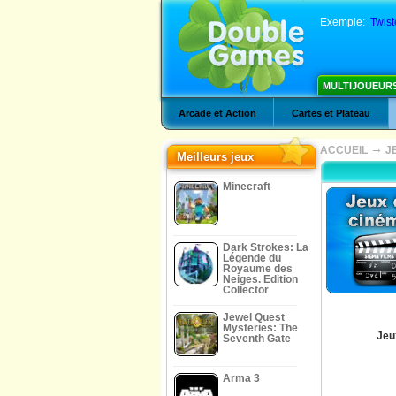
Exemple:
Twis
MULTIJOUEUR
Arcade et Action
Cartes et Plateau
→
ACCUEIL
J
Meilleurs jeux
Minecraft
Dark Strokes: La
Légende du
Royaume des
Neiges. Edition
Collector
Jewel Quest
Mysteries: The
Jeu
Seventh Gate
Arma 3