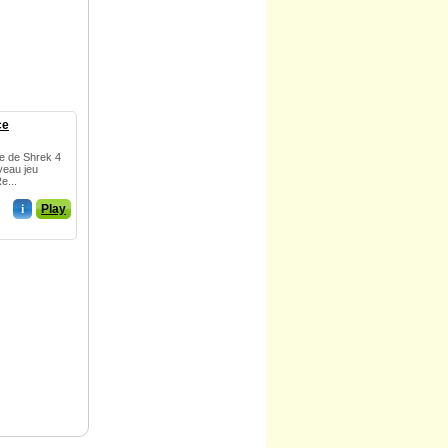
ce
e de Shrek 4
veau jeu
e...
i
Play