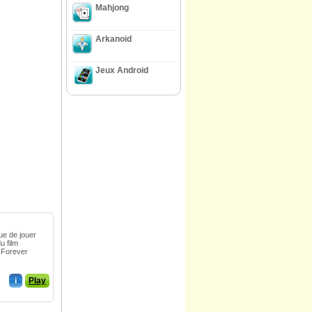
Mahjong
Arkanoid
Jeux Android
ue de jouer
u film
 Forever
i
Play