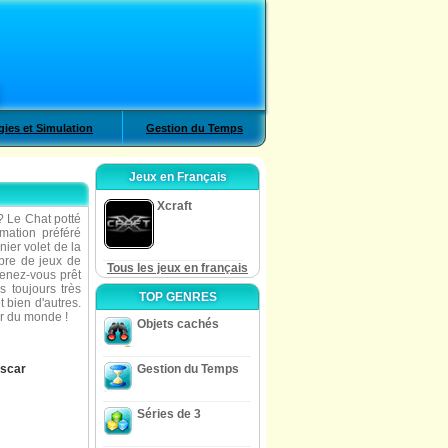
gies et Simulation
Gestion du Temps
Jeux en Français
Xcraft
? Le Chat potté
mation préféré
nier volet de la
bre de jeux de
Tous les jeux en français
 Tenez-vous prêt
s toujours très
TOP GENRES
t bien d'autres.
ur du monde !
Objets cachés
scar
Gestion du Temps
Séries de 3