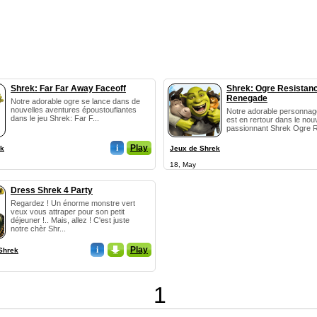
Shrek: Far Far Away Faceoff
Shrek: Ogre Resistan
Renegade
Notre adorable ogre se lance dans de
nouvelles aventures époustouflantes
Notre adorable personnag
dans le jeu Shrek: Far F...
est en rertour dans le nou
passionnant Shrek Ogre R
i
Play
ek
Jeux de Shrek
18, May
Dress Shrek 4 Party
Regardez ! Un énorme monstre vert
veux vous attraper pour son petit
déjeuner !.. Mais, allez ! C'est juste
notre chèr Shr...
i
_
Play
Shrek
1