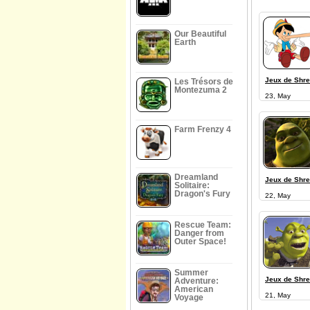
Our Beautiful
Earth
Jeux de Shr
Les Trésors de
Montezuma 2
23, May
Farm Frenzy 4
Dreamland
Jeux de Shr
Solitaire:
Dragon's Fury
22, May
Rescue Team:
Danger from
Outer Space!
Summer
Jeux de Shr
Adventure:
American
21, May
Voyage