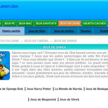
s Jewelry Shop
S
JEUX PC
JEUX MAC
JEUX GRATUITS
JEUX EN LIGNE
OBJETS CACHÉS
Objets cachés
Jeux de fêtes
Jeux de cinéma
Puzzles
Straté
→
→
EUX EN LIGNE
JEUX DE CINÉMA
JEUX DE SHREK
JEUX DE SHREK
Adorez-vous l'ogre vert ? Ennuyez-vous de l'âne bavard comme une pie 
vous manque ? Aussi que les autres personnages de votre film d'ani
Shrek ? Vous vous désolez que Shrek 4 : Il était une fin est devenu le der
saga ? Ici vous pouvez jouer avec vos persos préférés. Un grand nom
Shrek gratuits à jouer en ligne et à télécharger sont à votre disposition.
à voir l'ogre dans des rôles bizarres, parfois vraiment incroyables mai
amusants ! Jouez gratuitement aux jeux de réflexion, d'action, d'arcade e
Grâce à nos jeux gratuits, Shrek ravit encore et encore ses fans tout auto
x de Sponge Bob
Jeux Harry Potter
Le Monde de Narnia
Jeux de Madaga
Jeux de Megamind
Jeux de Shrek