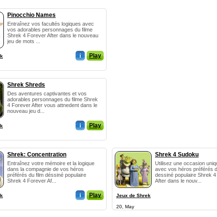
Pinocchio Names
Entraînez vos facultés logiques avec
vos adorables personnages du filme
Shrek 4 Forever After dans le nouveau
jeu de mots ...
i
Play
ek
Shrek Shreds
Des aventures captivantes et vos
adorables personnages du filme Shrek
4 Forever After vous attnedent dans le
nouveau jeu d...
i
Play
ek
Shrek: Concentration
Shrek 4 Sudoku
Entraînez votre mémoire et la logique
Utilisez une occasion uniq
dans la compagnie de vos héros
avec vos héros préférés d
préférés du film déssiné populaire
dessiné populaire Shrek 4
Shrek 4 Forever Af...
After dans le nouv...
i
Play
ek
Jeux de Shrek
20, May