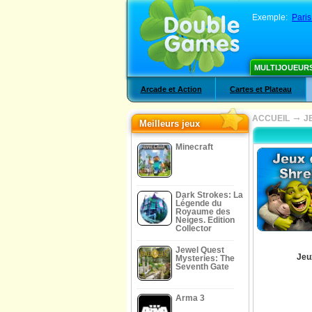
Exemple:
Pari
MULTIJOUEUR
Arcade et Action
Cartes et Plateau
→
ACCUEIL
J
Meilleurs jeux
Minecraft
Dark Strokes: La
Légende du
Royaume des
Neiges. Edition
Collector
Jewel Quest
Jeu
Mysteries: The
Seventh Gate
Arma 3