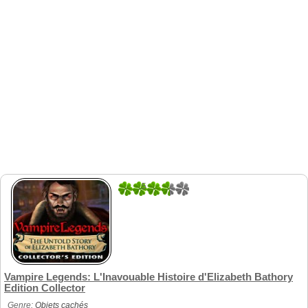
5
1
Vampire Legends: L'Inavouable Histoire d'Elizabeth Bathory
Edition Collector
Genre:
Objets cachés