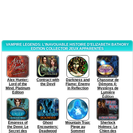
VAMPIRE LEGENDS: L'INAVOUABLE HISTOIRE D'ELIZABETH BATHORY
EDITION COLLECTOR JEUX APPARENTÉS
Alex Hunter:
Contract with
Darkness and
Chasseur de
Lord of the
the Devil
Flame: Enemy
Démons 4:
Mind. Platinum
in Reflection
Mystères de
Edition
Lumière
Édition
Collector
Empress of
Ghost
Mountain Trap:
Sherlock
the Deep: Le
Encounters:
Piege au
Holmes: Le
Secret des
Deadwood
Sommet
Chien des