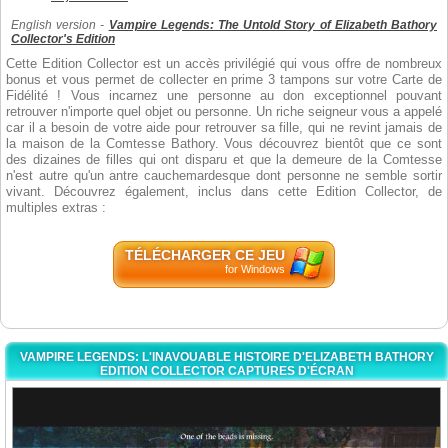
English version -
Vampire Legends: The Untold Story of Elizabeth Bathory
Collector's Edition
Cette Edition Collector est un accès privilégié qui vous offre de nombreux
bonus et vous permet de collecter en prime 3 tampons sur votre Carte de
Fidélité ! Vous incarnez une personne au don exceptionnel pouvant
retrouver n'importe quel objet ou personne. Un riche seigneur vous a appelé
car il a besoin de votre aide pour retrouver sa fille, qui ne revint jamais de
la maison de la Comtesse Bathory. Vous découvrez bientôt que ce sont
des dizaines de filles qui ont disparu et que la demeure de la Comtesse
n'est autre qu'un antre cauchemardesque dont personne ne semble sortir
vivant. Découvrez également, inclus dans cette Edition Collector, de
multiples extras :
TÉLÉCHARGER CE JEU
for Windows
VAMPIRE LEGENDS: L'INAVOUABLE HISTOIRE D'ELIZABETH BATHORY
EDITION COLLECTOR CAPTURES D'ÉCRAN