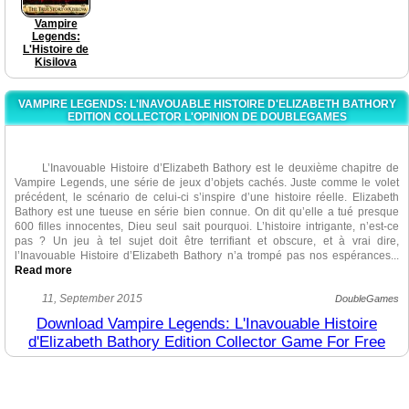
Vampire
Legends:
L'Histoire de
Kisilova
VAMPIRE LEGENDS: L'INAVOUABLE HISTOIRE D'ELIZABETH BATHORY
EDITION COLLECTOR L'OPINION DE DOUBLEGAMES
L’Inavouable Histoire d’Elizabeth Bathory est le deuxième chapitre de
Vampire Legends, une série de jeux d’objets cachés. Juste comme le volet
précédent, le scénario de celui-ci s’inspire d’une histoire réelle. Elizabeth
Bathory est une tueuse en série bien connue. On dit qu’elle a tué presque
600 filles innocentes, Dieu seul sait pourquoi. L’histoire intrigante, n’est-ce
pas ? Un jeu à tel sujet doit être terrifiant et obscure, et à vrai dire,
l’Inavouable Histoire d’Elizabeth Bathory n’a trompé pas nos espérances.
..
Read more
L’histoire est bien construite et très intéressante dès le début jusqu’à la
11, September 2015
DoubleGames
fin. O a beaucoup aimé ce que chaque personnage a son propre
Download Vampire Legends: L'Inavouable Histoire
personnalité unique ce qui rend le jeu plus captivant, malgré le fait que les
d'Elizabeth Bathory Edition Collector Game For Free
persos sont dessinés de style cartoon. Les graphismes sont améliorés, si l’on
compare avec ceux du volet précédent, mais pas très claires et nets, héla.
Les décors sont sombres et obscures, mais bien réalisés, ils sont très
sublimes. La musique ajoute encore plus de suspense et d’ambiance. Les
voix sont aussi bien faites.