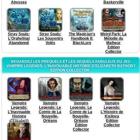
Abysses
Baskerville
Stray Souls:
Stray Souls:
The Magician's
Weird Park: La
L'Orphelinat
Les Souvenirs
Handbook II:
Mélodie du
Abandonné
Volés
BlackLore
Malheur
Edition
Collector
REGARDEZ LES PREQUELS ET LES SEQUELS FABULEUX DU JEU
VAMPIRE LEGENDS: L'INAVOUABLE HISTOIRE D'ELIZABETH BATHORY
EDITION COLLECTOR :
Vampire
Vampire
Vampire
Vampire
Legends:
Legends: Le
Legends: Le
Legends:
L'Inavouable
Comte de La
Comte de La
L'Histoire de
Histoire
Nouvelle-
Nouvelle-
Kisilova
d'Elizabeth
Orléans
Orléans
Edition
Bathory
Édition
Collector
Collector