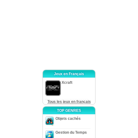
Quant au gameplay, ce jeu d’objets cachés pour ordinateur n’offre rien
de neuf ni inventif, malgré cela, le jeu est très prenant et les tâches sont
passionnantes. Il y a une carte interactive, un journal très pratique et la
possibilité de changer le mode de difficulté. Des casse-têtes et socs sont de
toutes formes, agréables à compléter, mais dans l’ensemble, il n’y rien de
créatif.
En bref, L’Inavouable Histoire d’Elizabeth Bathory est un bon jeu dont
le potentiel est grand grâce à un scénario captivant, mais c’est plutôt un jeu
typique d’objets cachés qui n’a rien à mémoriser. En tout cas à vous
d’essayer.
Jeux en Français
Xcraft
Tous les jeux en français
TOP GENRES
Objets cachés
Gestion du Temps