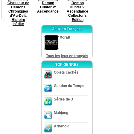
Chasseur de
Demon
Demon
Démons
Hunter V:
Hunter V:
Chroniques
Ascendance
Ascendance
d'Au-Delà
Collector's
Histoire
Edition
Inédite
Jeux en Français
Xcraft
Tous les jeux en français
TOP GENRES
Objets cachés
Gestion du Temps
Séries de 3
Mahjong
Arkanoid