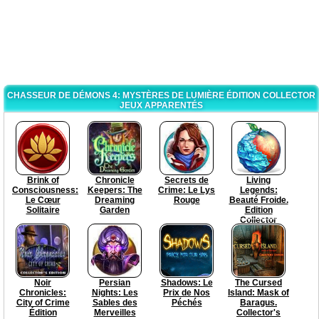
CHASSEUR DE DÉMONS 4: MYSTÈRES DE LUMIÈRE ÉDITION COLLECTOR
JEUX APPARENTÉS
Brink of
Chronicle
Secrets de
Living
Consciousness:
Keepers: The
Crime: Le Lys
Legends:
Le Cœur
Dreaming
Rouge
Beauté Froide.
Solitaire
Garden
Edition
Collector
Noir
Persian
Shadows: Le
The Cursed
Chronicles:
Nights: Les
Prix de Nos
Island: Mask of
City of Crime
Sables des
Péchés
Baragus.
Édition
Merveilles
Collector's