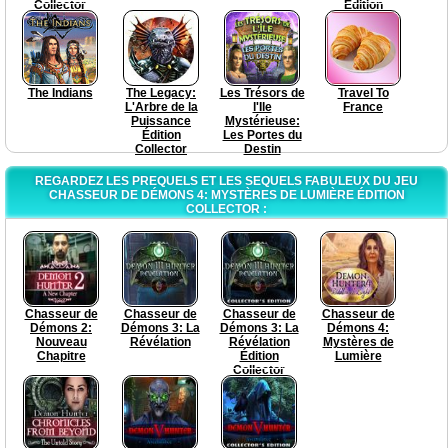
Collector
Edition
The Indians
The Legacy:
Les Trésors de
Travel To
L'Arbre de la
l'Ile
France
Puissance
Mystérieuse:
Édition
Les Portes du
Collector
Destin
REGARDEZ LES PREQUELS ET LES SEQUELS FABULEUX DU JEU
CHASSEUR DE DÉMONS 4: MYSTÈRES DE LUMIÈRE ÉDITION
COLLECTOR :
Chasseur de
Chasseur de
Chasseur de
Chasseur de
Démons 2:
Démons 3: La
Démons 3: La
Démons 4:
Nouveau
Révélation
Révélation
Mystères de
Chapitre
Édition
Lumière
Collector