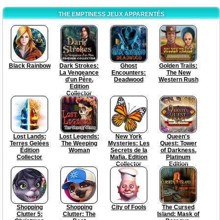
THE EMPTINESS JEUX APPARENTÉS
Black Rainbow
Dark Strokes:
Ghost
Golden Trails:
La Vengeance
Encounters:
The New
d'un Père.
Deadwood
Western Rush
Edition
Collector
Lost Lands:
Lost Legends:
New York
Queen's
Terres Gelées
The Weeping
Mysteries: Les
Quest: Tower
Édition
Woman
Secrets de la
of Darkness.
Collector
Mafia. Edition
Platinum
Collector
Edition
Shopping
Shopping
City of Fools
The Cursed
Clutter 5:
Clutter: The
Island: Mask of