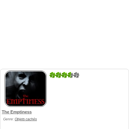
5
3
The Emptiness
Genre:
Objets cachés