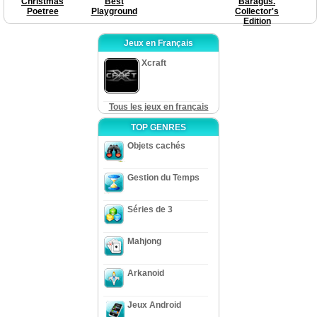
Christmas
Best
Baragus.
Poetree
Playground
Collector's
Edition
Jeux en Français
Xcraft
Tous les jeux en français
TOP GENRES
Objets cachés
Gestion du Temps
Séries de 3
Mahjong
Arkanoid
Jeux Android