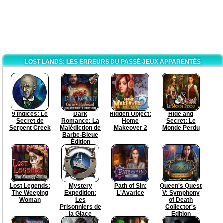
LOST LANDS: LES ERREURS DU PASSÉ JEUX APPARENTÉS
9 Indices: Le
Dark
Hidden Object:
Hide and
Secret de
Romance: La
Home
Secret: Le
Serpent Creek
Malédiction de
Makeover 2
Monde Perdu
Barbe-Bleue
Édition
Collector
Lost Legends:
Mystery
Path of Sin:
Queen's Quest
The Weeping
Expedition:
L'Avarice
V: Symphony
Woman
Les
of Death
Prisonniers de
Collector's
la Glace
Edition