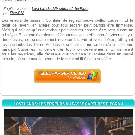
Genre:
Objets cachés
English version -
Lost Lands: Mistakes of the Past
par
Five-BN
Les erreurs du passé... Combien de regrets peuvent-elles causer ! Et le
désir de revenir en arrière pour tout réparer peut parfois être immense.
Mais qui sait ce qu'un chercheur peut endurer comme épreuves durant un
tel séjour ? La sorcière obscure Cassandra, qui a été enterrée vivante il y a
des siècles, est soudainement revenue à la vie et s'est libérée, effrayant
les habitants des Terres Perdues et semant la mort autour d'elle. L'héroïne
principal Susan est au centre d'un tourbillon d'évènements. En démêlant
tous les mystères, elle découvre que tout cela la ramène dans un passé
lointain, où se trouve le secret de la vulnérabilité de la sorcière.
TÉLÉCHARGER CE JEU
for Windows
LOST LANDS: LES ERREURS DU PASSÉ CAPTURES D'ÉCRAN