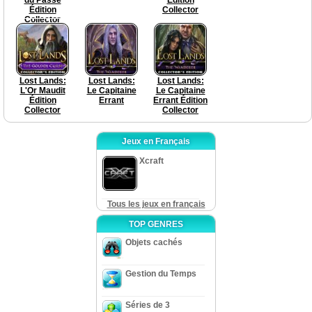
Édition
Collector
Collector
Lost Lands:
Lost Lands:
Lost Lands:
L'Or Maudit
Le Capitaine
Le Capitaine
Édition
Errant
Errant Édition
Collector
Collector
Jeux en Français
Xcraft
Tous les jeux en français
TOP GENRES
Objets cachés
Gestion du Temps
Séries de 3