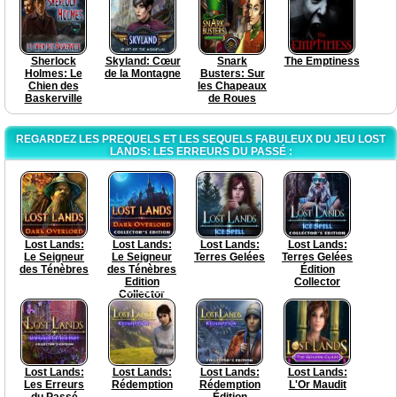
Sherlock
Skyland: Cœur
Snark
The Emptiness
Holmes: Le
de la Montagne
Busters: Sur
Chien des
les Chapeaux
Baskerville
de Roues
REGARDEZ LES PREQUELS ET LES SEQUELS FABULEUX DU JEU LOST
LANDS: LES ERREURS DU PASSÉ :
Lost Lands:
Lost Lands:
Lost Lands:
Lost Lands:
Le Seigneur
Le Seigneur
Terres Gelées
Terres Gelées
des Ténèbres
des Ténèbres
Édition
Edition
Collector
Collector
Lost Lands:
Lost Lands:
Lost Lands:
Lost Lands:
Les Erreurs
Rédemption
Rédemption
L'Or Maudit
du Passé
Édition