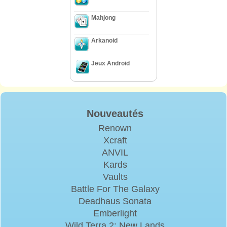
Mahjong
Arkanoid
Jeux Android
Nouveautés
Renown
Xcraft
ANVIL
Kards
Vaults
Battle For The Galaxy
Deadhaus Sonata
Emberlight
Wild Terra 2: New Lands