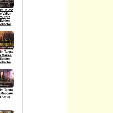
im Tales:
e Vallon
Pourpre
Édition
ollector
im Tales:
a Mariée
Edition
ollector
im Tales:
 Mangeur
d'Âmes