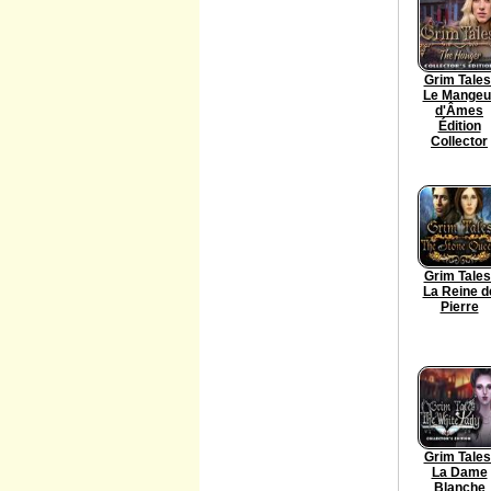
Grim Tales
Le Mangeu
d'Âmes
Édition
Collector
Grim Tales
La Reine d
Pierre
Grim Tales
La Dame
Blanche