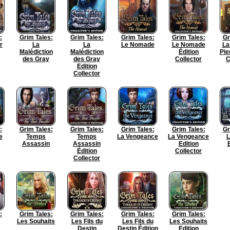
:
Grim Tales:
Grim Tales:
Grim Tales:
Grim Tales:
Gr
r
La
La
Le Nomade
Le Nomade
La
Malédiction
Malédiction
Édition
Pie
des Gray
des Gray
Collector
C
Edition
Collector
:
Grim Tales:
Grim Tales:
Grim Tales:
Grim Tales:
Gr
e
Temps
Temps
La Vengeance
La Vengeance
L
Assassin
Assassin
Edition
Édition
Collector
Collector
:
Grim Tales:
Grim Tales:
Grim Tales:
Grim Tales:
Les Souhaits
Les Fils du
Les Fils du
Les Souhaits
Destin
Destin Édition
Edition