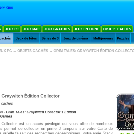
ery King
S
JEUX PC
JEUX MAC
JEUX GRATUITS
JEUX EN LIGNE
OBJETS CACHÉS
 cachés
Jeux de fêtes
Séries de 3
Jeux de cinéma
Multijoueurs
Puzzles
EUX PC
→
OBJETS CACHÉS
→
GRIM TALES: GRAYWITCH ÉDITION COLLECT
 Graywitch Édition Collector
s cachés
on -
Grim Tales: Graywitch Collector's Edition
t Games
n Collector est un accès privilégié qui vous offre de nombreux
s permet de collecter en prime 3 tampons sur votre Carte de
ors qu’elle faisait des recherches généalogiques, votre amie Stacy