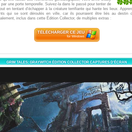
1
r par une porte temporelle. Suivez-la dans le passé pour tenter de
1
 tout en tentant d’échapper à la créature terrifiante qui hante les lieux. Appre
ts qui se sont déroulés en ville, car ils pourraient être liés au destin 
lement, inclus dans cette Édition Collector, de multiples extras :
TÉLÉCHARGER CE JEU
for Windows
GRIM TALES: GRAYWITCH ÉDITION COLLECTOR CAPTURES D'ÉCRAN