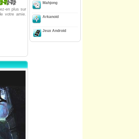
Mahjong
nez-en plus sur
de votre amie.
Arkanoid
Jeux Android