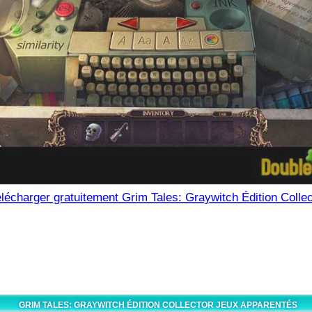
lécharger gratuitement Grim Tales: Graywitch Édition Collec
GRIM TALES: GRAYWITCH ÉDITION COLLECTOR JEUX APPARENTÉS