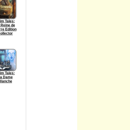
im Tales:
 Reine de
rre Edition
ollector
im Tales:
a Dame
Blanche