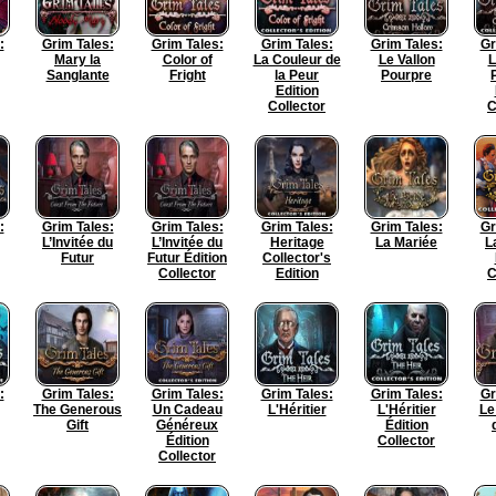
:
Grim Tales:
Grim Tales:
Grim Tales:
Grim Tales:
Gr
Mary la
Color of
La Couleur de
Le Vallon
L
Sanglante
Fright
la Peur
Pourpre
Edition
Collector
C
:
Grim Tales:
Grim Tales:
Grim Tales:
Grim Tales:
Gr
L’Invitée du
L’Invitée du
Heritage
La Mariée
L
Futur
Futur Édition
Collector's
Collector
Edition
C
:
Grim Tales:
Grim Tales:
Grim Tales:
Grim Tales:
Gr
The Generous
Un Cadeau
L'Héritier
L'Héritier
Le
Gift
Généreux
Édition
Édition
Collector
Collector