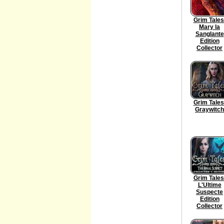
Grim Tales
Mary la
Sanglante
Edition
Collector
Grim Tales
Graywitch
Grim Tales
L'Ultime
Suspecte
Edition
Collector