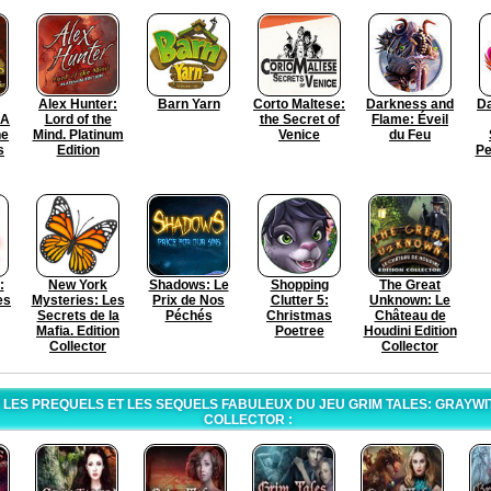
Alex Hunter:
Barn Yarn
Corto Maltese:
Darkness and
D
 A
Lord of the
the Secret of
Flame: Éveil
he
Mind. Platinum
Venice
du Feu
s
Edition
Pe
:
New York
Shadows: Le
Shopping
The Great
es
Mysteries: Les
Prix de Nos
Clutter 5:
Unknown: Le
Secrets de la
Péchés
Christmas
Château de
Mafia. Edition
Poetree
Houdini Edition
Collector
Collector
LES PREQUELS ET LES SEQUELS FABULEUX DU JEU GRIM TALES: GRAYWI
COLLECTOR :