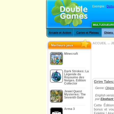
Exemple:
Deliv
MULTIJOUEUR
Arcade et Action
Cartes et Plateau
Objets
ACCUEIL
→
J
Meilleurs jeux
Minecraft
Dark Strokes: La
Légende du
Royaume des
Neiges. Edition
Grim Tales:
Collector
Genre:
Objet
Jewel Quest
Mysteries: The
English versi
Seventh Gate
par
Elephan
Cette Éditio
Arma 3
bonus et vou
Fidélité ! Al