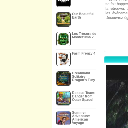
se fait happe
la retrouver,
les événemen
Our Beautiful
Earth
Découvrez éga
Les Trésors de
Montezuma 2
Farm Frenzy 4
Dreamland
Solitaire:
Dragon's Fury
Rescue Team:
Danger from
Outer Space!
Summer
Adventure:
American
Voyage