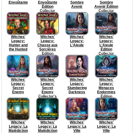
Envoûtante
Envoûtante
Sombre
Sombre
Édition
Avenir
Avenir Édition
Collector
Collector
Witches'
Witches'
Witches'
Witches'
Legacy:
Legacy:
Legacy:
Legacy:
Hunter and
Chasse aux
L'Aïeule
L'Aïeule
the Hunted
Sorcières
Édition
Edition
Collector
Collector
Witches'
Witches'
Witches'
Witches'
Legacy:
Legacy:
Legacy:
Legacy:
Secret
Secret
Slumbering
Menaces
Enemy
Enemy
Darkness
Endormies
Collector's
Edition
Edition
Collector
Witches'
Witches'
Witches'
Witches'
Legacy: La
Legacy: La
Legacy: La
Legacy: La
Malédiction
Malédiction
Ville
Ville