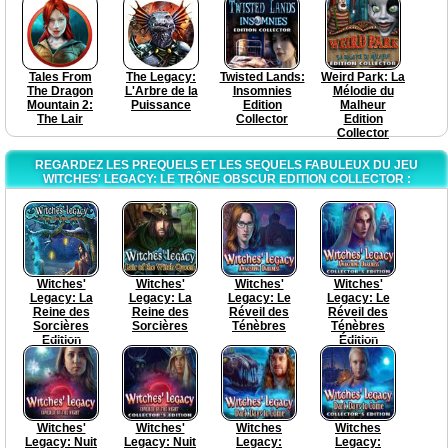
Tales From
The Legacy:
Twisted Lands:
Weird Park: La
The Dragon
L'Arbre de la
Insomnies
Mélodie du
Mountain 2:
Puissance
Edition
Malheur
The Lair
Collector
Edition
Collector
REGARDEZ LES PREQUELS ET LES SEQUELS FABULEUX DU JEU
WITCHES' LEGACY: LE TRÔNE OBSCUR EDITION COLLECTOR :
Witches'
Witches'
Witches'
Witches'
Legacy: La
Legacy: La
Legacy: Le
Legacy: Le
Reine des
Reine des
Réveil des
Réveil des
Sorcières
Sorcières
Ténèbres
Ténèbres
Edition
Édition
Collector
Collector
Witches'
Witches'
Witches
Witches
Legacy: Nuit
Legacy: Nuit
Legacy:
Legacy: