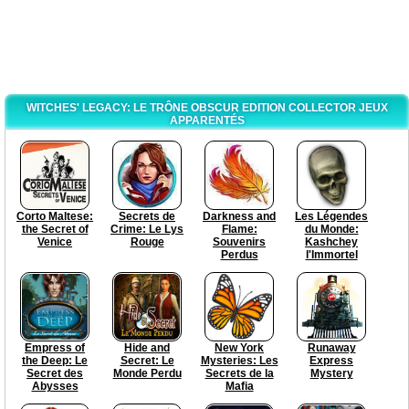
WITCHES' LEGACY: LE TRÔNE OBSCUR EDITION COLLECTOR JEUX
APPARENTÉS
Corto Maltese:
Secrets de
Darkness and
Les Légendes
the Secret of
Crime: Le Lys
Flame:
du Monde:
Venice
Rouge
Souvenirs
Kashchey
Perdus
l'Immortel
Empress of
Hide and
New York
Runaway
the Deep: Le
Secret: Le
Mysteries: Les
Express
Secret des
Monde Perdu
Secrets de la
Mystery
Abysses
Mafia