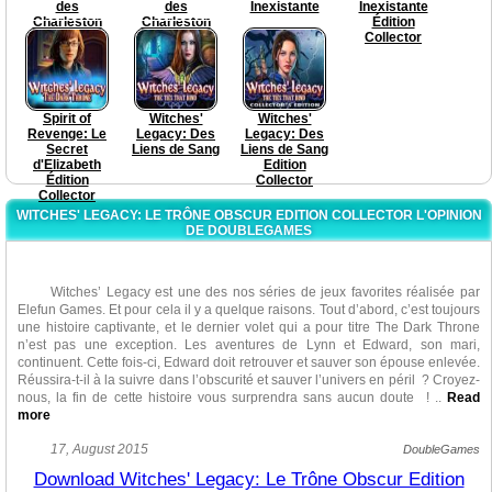
des
des
Inexistante
Inexistante
Charleston
Charleston
Édition
Edition
Collector
Collector
Spirit of
Witches'
Witches'
Revenge: Le
Legacy: Des
Legacy: Des
Secret
Liens de Sang
Liens de Sang
d'Elizabeth
Edition
Édition
Collector
Collector
WITCHES' LEGACY: LE TRÔNE OBSCUR EDITION COLLECTOR L'OPINION
DE DOUBLEGAMES
Witches’ Legacy est une des nos séries de jeux favorites réalisée par
Elefun Games. Et pour cela il y a quelque raisons. Tout d’abord, c’est toujours
une histoire captivante, et le dernier volet qui a pour titre The Dark Throne
n’est pas une exception. Les aventures de Lynn et Edward, son mari,
continuent. Cette fois-ci, Edward doit retrouver et sauver son épouse enlevée.
Réussira-t-il à la suivre dans l’obscurité et sauver l’univers en péril ? Croyez-
nous, la fin de cette histoire vous surprendra sans aucun doute !
..
Read
more
Malgré que cette histoire est un peu ennuyeuse, ce volet est peut être
17, August 2015
DoubleGames
un des meilleur dans toute série. Le visuel est fantastique, tout décore unique
Download Witches' Legacy: Le Trône Obscur Edition
et détaillé, des socs sont soigneusement travaillées, interactives et