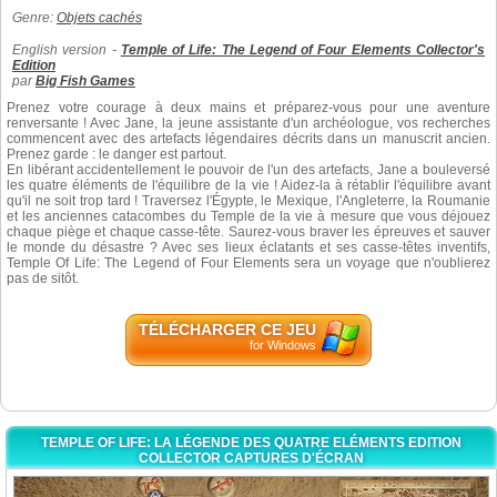
Genre:
Objets cachés
English version -
Temple of Life: The Legend of Four Elements Collector's
Edition
par
Big Fish Games
Prenez votre courage à deux mains et
préparez-vous
pour une aventure
renversante ! Avec Jane, la jeune assistante d'un archéologue, vos recherches
commencent avec des artefacts légendaires décrits dans un manuscrit ancien.
Prenez garde : le danger est partout.
En libérant accidentellement le pouvoir de l'un des artefacts, Jane a bouleversé
les quatre éléments de l'équilibre de la vie !
Aidez-la
à rétablir l'équilibre avant
qu'il ne soit trop tard ! Traversez l'Égypte, le Mexique, l'Angleterre, la Roumanie
et les anciennes catacombes du Temple de la vie à mesure que vous déjouez
chaque piège et chaque
casse-tête
.
Saurez-vous
braver les épreuves et sauver
le monde du désastre ? Avec ses lieux éclatants et ses
casse-têtes
inventifs,
Temple Of Life: The Legend of Four Elements sera un voyage que n'oublierez
pas de sitôt.
TÉLÉCHARGER CE JEU
for Windows
TEMPLE OF LIFE: LA LÉGENDE DES QUATRE ELÉMENTS EDITION
COLLECTOR CAPTURES D'ÉCRAN