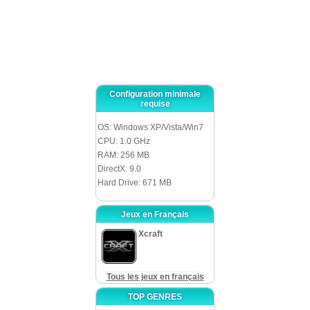
Bien que nous avions déjà essayé plein de jeux sur l’Egypte, “Temple of
Life: The Legend of Four Elements” est assez frais et attrayant. Une bonne
graphique et une musique agréable aujoutent beaucoup au gameplay, donc
vous serez content de passer plusieurs heures jouant ce nouveau jeu
d’objets cachés. Amusez-vous !
Configuration minimale
requise
OS: Windows XP/Vista/Win7
CPU: 1.0 GHz
RAM: 256 MB
DirectX: 9.0
Hard Drive: 671 MB
Jeux en Français
Xcraft
Tous les jeux en français
TOP GENRES