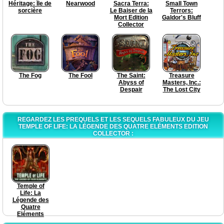
Héritage: Île de
Nearwood
Sacra Terra:
Small Town
sorcière
Le Baiser de la
Terrors:
Mort Edition
Galdor's Bluff
Collector
The Fog
The Fool
The Saint:
Treasure
Abyss of
Masters, Inc.:
Despair
The Lost City
REGARDEZ LES PREQUELS ET LES SEQUELS FABULEUX DU JEU
TEMPLE OF LIFE: LA LÉGENDE DES QUATRE ELÉMENTS EDITION
COLLECTOR :
Temple of
Life: La
Légende des
Quatre
Eléments