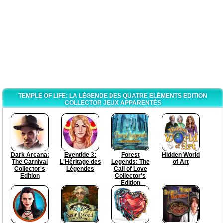
TEMPLE OF LIFE: LA LÉGENDE DES QUATRE ELÉMENTS EDITION
COLLECTOR JEUX APPARENTÉS
Dark Arcana:
Eventide 3:
Forest
Hidden World
The Carnival
L'Héritage des
Legends: The
of Art
Collector's
Légendes
Call of Love
Edition
Collector's
Edition