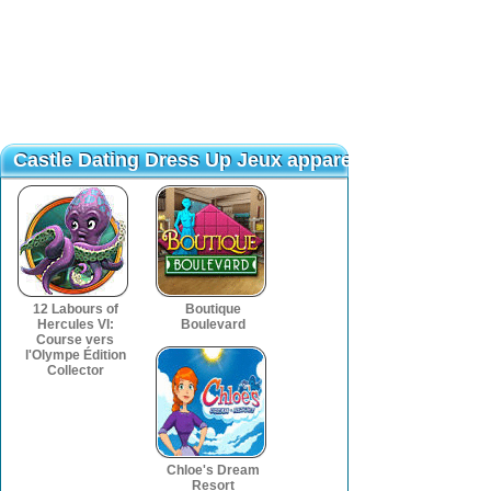
Castle Dating Dress Up Jeux apparentés
Castle Dating Dress Up Jeux apparentés
12 Labours of
Boutique
Hercules VI:
Boulevard
Course vers
l'Olympe Édition
Collector
Chloe's Dream
Resort