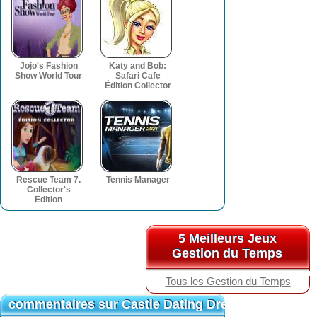
Jojo's Fashion
Katy and Bob:
Show World Tour
Safari Cafe
Édition Collector
Rescue Team 7.
Tennis Manager
Collector's
Edition
5 Meilleurs Jeux
5 Meilleurs Jeux
Gestion du Temps
Gestion du Temps
Tous les Gestion du Temps
commentaires sur Castle Dating Dress Up
commentaires sur Castle Dating Dress Up