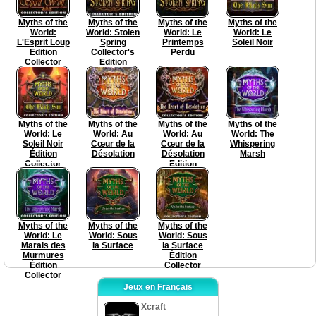
Myths of the
Myths of the
Myths of the
Myths of the
World:
World: Stolen
World: Le
World: Le
L'Esprit Loup
Spring
Printemps
Soleil Noir
Edition
Collector's
Perdu
Collector
Edition
Myths of the
Myths of the
Myths of the
Myths of the
World: Le
World: Au
World: Au
World: The
Soleil Noir
Cœur de la
Cœur de la
Whispering
Édition
Désolation
Désolation
Marsh
Collector
Edition
Collector
Myths of the
Myths of the
Myths of the
World: Le
World: Sous
World: Sous
Marais des
la Surface
la Surface
Murmures
Édition
Édition
Collector
Collector
Jeux en Français
Xcraft