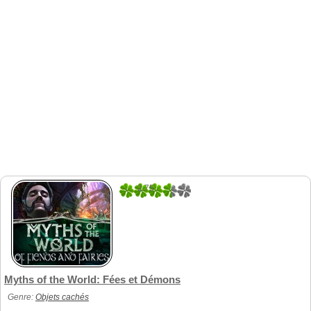
2.75
8
Myths of the World: Fées et Démons
Genre:
Objets cachés