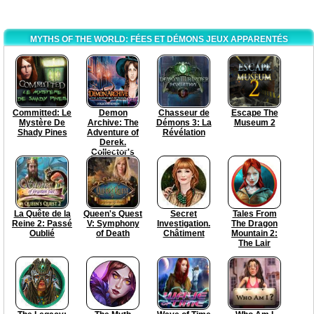
MYTHS OF THE WORLD: FÉES ET DÉMONS JEUX APPARENTÉS
Committed: Le
Demon
Chasseur de
Escape The
Mystère De
Archive: The
Démons 3: La
Museum 2
Shady Pines
Adventure of
Révélation
Derek.
Collector's
Edition
La Quête de la
Queen's Quest
Secret
Tales From
Reine 2: Passé
V: Symphony
Investigation.
The Dragon
Oublié
of Death
Châtiment
Mountain 2:
The Lair