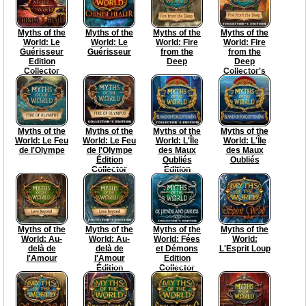
Myths of the
Myths of the
Myths of the
Myths of the
World: Le
World: Le
World: Fire
World: Fire
Guérisseur
Guérisseur
from the
from the
Edition
Deep
Deep
Collector
Collector's
Edition
Myths of the
Myths of the
Myths of the
Myths of the
World: Le Feu
World: Le Feu
World: L'Île
World: L'Île
de l'Olympe
de l'Olympe
des Maux
des Maux
Édition
Oubliés
Oubliés
Collector
Édition
Collector
Myths of the
Myths of the
Myths of the
Myths of the
World: Au-
World: Au-
World: Fées
World:
delà de
delà de
et Démons
L'Esprit Loup
l'Amour
l'Amour
Edition
Édition
Collector
Collector