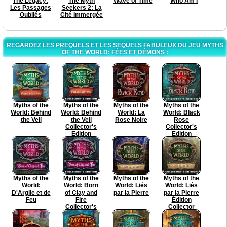
The Legacy:
The Myth
Wave of Time
Who Am I
Les Passages
Seekers 2: La
Oubliés
Cité Immergée
REGARDEZ LES PREQUELS ET LES SEQUELS FABULEUX DU JEU MYTHS
OF THE WORLD: FÉES ET DÉMONS :
Myths of the
Myths of the
Myths of the
Myths of the
World: Behind
World: Behind
World: La
World: Black
the Veil
the Veil
Rose Noire
Rose
Collector's
Collector's
Edition
Edition
Myths of the
Myths of the
Myths of the
Myths of the
World:
World: Born
World: Liés
World: Liés
D'Argile et de
of Clay and
par la Pierre
par la Pierre
Feu
Fire
Édition
Collector's
Collector
Edition