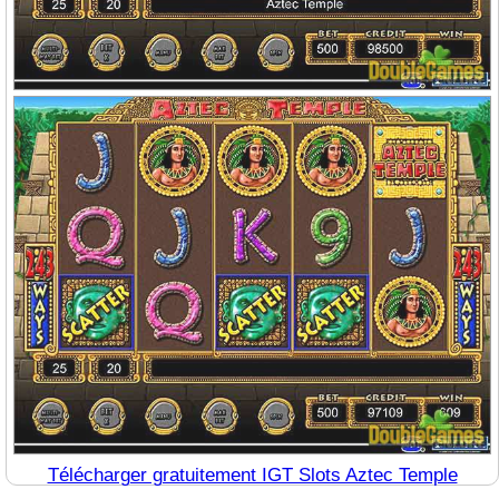
Télécharger gratuitement IGT Slots Aztec Temple