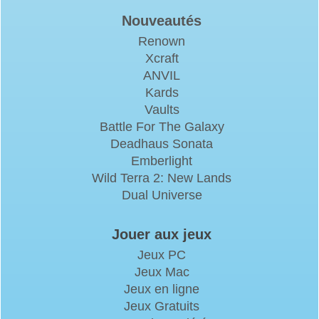
Nouveautés
Renown
Xcraft
ANVIL
Kards
Vaults
Battle For The Galaxy
Deadhaus Sonata
Emberlight
Wild Terra 2: New Lands
Dual Universe
Jouer aux jeux
Jeux PC
Jeux Mac
Jeux en ligne
Jeux Gratuits