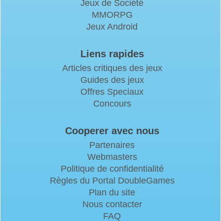
Jeux de Société
MMORPG
Jeux Android
Liens rapides
Articles critiques des jeux
Guides des jeux
Offres Speciaux
Concours
Cooperer avec nous
Partenaires
Webmasters
Politique de confidentialité
Règles du Portal DoubleGames
Plan du site
Nous contacter
FAQ