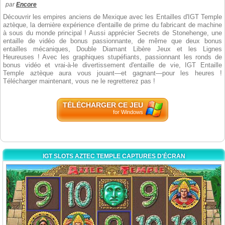
par
Encore
Découvrir les empires anciens de Mexique avec les Entailles d'IGT Temple
aztèque, la dernière expérience d'entaille de prime du fabricant de machine
à sous du monde principal ! Aussi apprécier Secrets de Stonehenge, une
entaille de vidéo de bonus passionnante, de même que deux bonus
entailles mécaniques, Double Diamant Libère Jeux et les Lignes
Heureuses ! Avec les graphiques stupéfiants, passionnant les ronds de
bonus vidéo et vrai-à-le divertissement d'entaille de vie, IGT Entaille
Temple aztèque aura vous jouant—et gagnant—pour les heures !
Télécharger maintenant, vous ne le regretterez pas !
TÉLÉCHARGER CE JEU
for Windows
IGT SLOTS AZTEC TEMPLE CAPTURES D'ÉCRAN