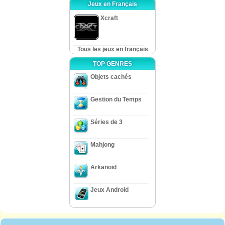
Jeux en Français
Xcraft
Tous les jeux en français
TOP GENRES
Objets cachés
Gestion du Temps
Séries de 3
Mahjong
Arkanoid
Jeux Android