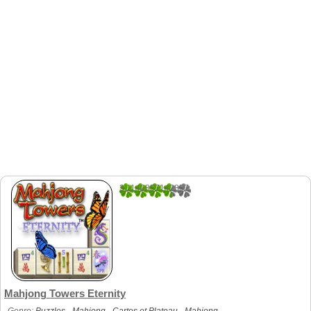
3.1142857142857
35
Mahjong Towers Eternity