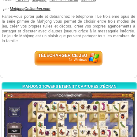
Genre:
Puzzles
Mahjong
Cartes et Plateau
Mahjong
par
MahjongCollection.com
Faites-vous porter pâle et débranchez le téléphone ! Le troisième opus de
la série primée de Mahjong vous permet de choisir entre trois modes de
jeu, créer vos propres tuiles et décors, créer vos propres agencements à
partager et discuter avec d’autres joueurs grâce à la messagerie intégrée.
Le jeu de Mahjong est un plaisir que peuvent partager tous les membres de
la famille.
TÉLÉCHARGER CE JEU
for Windows
MAHJONG TOWERS ETERNITY CAPTURES D'ÉCRAN