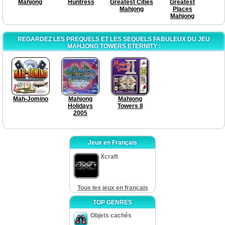
Mahjong
Huntress
Greatest Cities
Greatest
Mahjong
Places
Mahjong
REGARDEZ LES PREQUELS ET LES SEQUELS FABULEUX DU JEU
MAHJONG TOWERS ETERNITY :
Mah-Jomino
Mahjong
Mahjong
Holidays
Towers II
2005
Jeux en Français
Xcraft
Tous les jeux en français
TOP GENRES
Objets cachés