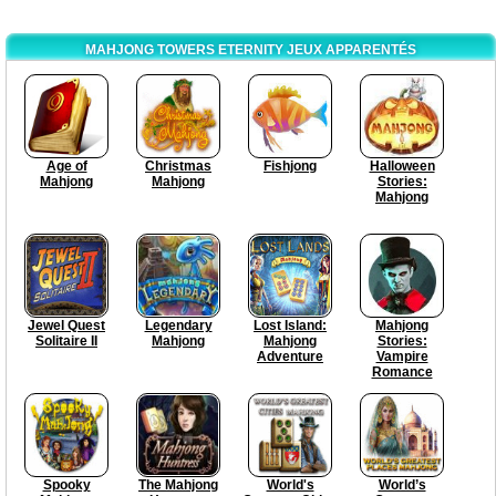
MAHJONG TOWERS ETERNITY JEUX APPARENTÉS
Age of
Christmas
Fishjong
Halloween
Mahjong
Mahjong
Stories:
Mahjong
Jewel Quest
Legendary
Lost Island:
Mahjong
Solitaire II
Mahjong
Mahjong
Stories:
Adventure
Vampire
Romance
Spooky
The Mahjong
World's
World’s