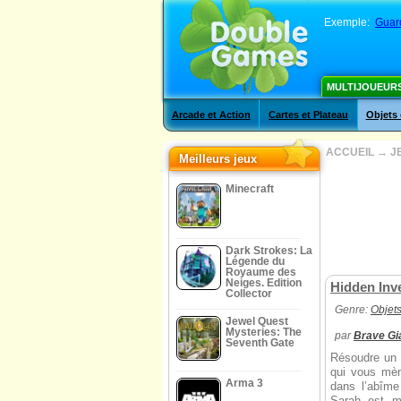
Exemple:
Guard
MULTIJOUEUR
Arcade et Action
Cartes et Plateau
Objets
ACCUEIL
→
J
Meilleurs jeux
Minecraft
Dark Strokes: La
Légende du
Royaume des
Neiges. Edition
Hidden Inve
Collector
Genre:
Objet
Jewel Quest
Mysteries: The
par
Brave Gia
Seventh Gate
Résoudre un 
qui vous mèn
Arma 3
dans l’abîme
Sarah est mi