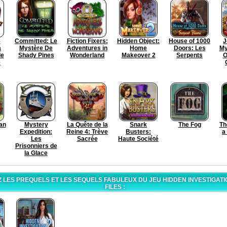
e
Committed: Le
Fiction Fixers:
Hidden Object:
House of 1000
J
a
Mystère De
Adventures in
Home
Doors: Les
My
de
Shady Pines
Wonderland
Makeover 2
Serpents
O
e
an
Mystery
La Quête de la
Snark
The Fog
Th
Expedition:
Reine 4: Trève
Busters:
a
Les
Sacrée
Haute Société
Prisonniers de
la Glace
LES PREQUELS ET LES SEQUELS FABULEUX DU JEU HIDDEN INVESTIGATIO
FILES :