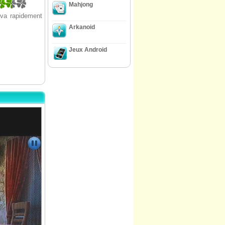
Mahjong
 va rapidement
Arkanoid
Jeux Android