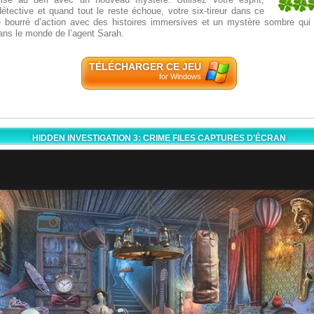
5
détective et quand tout le reste échoue, votre six-tireur dans ce
1
e bourré d’action avec des histoires immersives et un mystère sombre qui
dans le monde de l’agent Sarah.
TÉLÉCHARGER CE JEU
for Windows
HIDDEN INVESTIGATION 3: CRIME FILES CAPTURES D'ÉCRAN