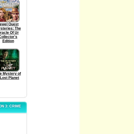
ewel Quest
steries: The
racle Of Ur
Collector's
Edition
e Mystery of
 Lost Planet
N 3: CRIME