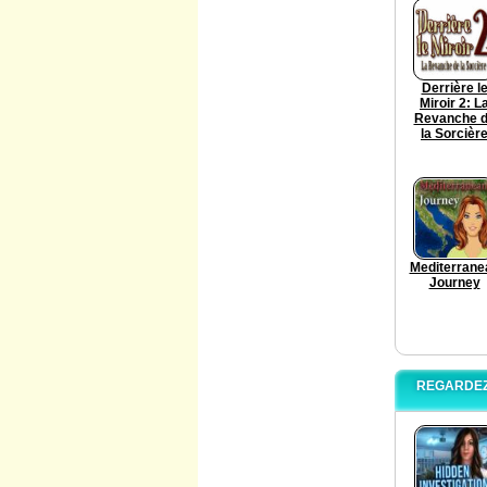
Derrière l
Miroir 2: L
Revanche 
la Sorcièr
Mediterrane
Journey
REGARDEZ 