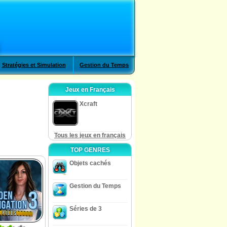
Stratégies et Simulation
Gestion du Temps
Jeux en Français
Xcraft
Tous les jeux en français
TOP GENRES
Objets cachés
Gestion du Temps
Séries de 3