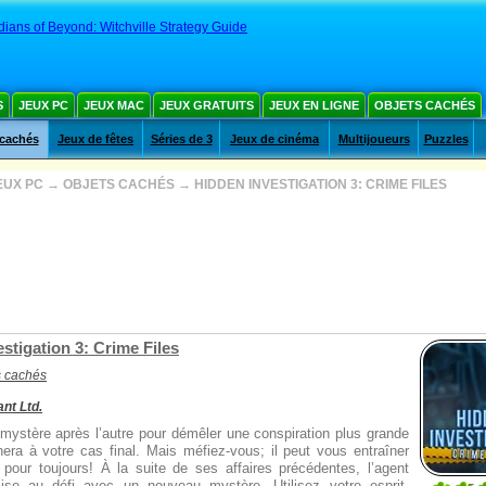
ians of Beyond: Witchville Strategy Guide
S
JEUX PC
JEUX MAC
JEUX GRATUITS
JEUX EN LIGNE
OBJETS CACHÉS
 cachés
Jeux de fêtes
Séries de 3
Jeux de cinéma
Multijoueurs
Puzzles
EUX PC
→
OBJETS CACHÉS
→
HIDDEN INVESTIGATION 3: CRIME FILES
stigation 3: Crime Files
s cachés
nt Ltd.
mystère après l’autre pour démêler une conspiration plus grande
era à votre cas final. Mais méfiez-vous; il peut vous entraîner
 pour toujours! À la suite de ses affaires précédentes, l’agent
se au défi avec un nouveau mystère. Utilisez votre esprit,