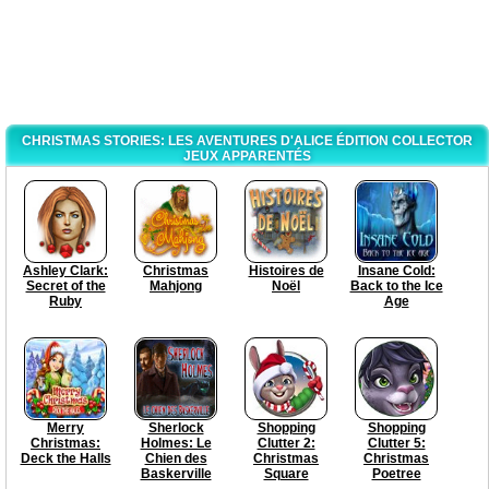
CHRISTMAS STORIES: LES AVENTURES D'ALICE ÉDITION COLLECTOR
JEUX APPARENTÉS
Ashley Clark:
Christmas
Histoires de
Insane Cold:
Secret of the
Mahjong
Noël
Back to the Ice
Ruby
Age
Merry
Sherlock
Shopping
Shopping
Christmas:
Holmes: Le
Clutter 2:
Clutter 5:
Deck the Halls
Chien des
Christmas
Christmas
Baskerville
Square
Poetree