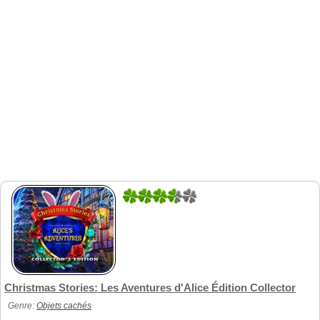
1
1
Christmas Stories: Les Aventures d'Alice Édition Collector
Genre:
Objets cachés