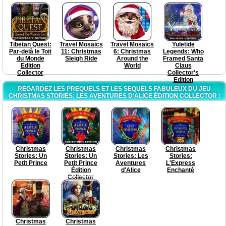
Tibetan Quest:
Travel Mosaics
Travel Mosaics
Yuletide
Par-delà le Toit
11: Christmas
6: Christmas
Legends: Who
du Monde
Sleigh Ride
Around the
Framed Santa
Edition
World
Claus
Collector
Collector's
Edition
REGARDEZ LES PREQUELS ET LES SEQUELS FABULEUX DU JEU
CHRISTMAS STORIES: LES AVENTURES D'ALICE ÉDITION COLLECTOR :
Christmas
Christmas
Christmas
Christmas
Stories: Un
Stories: Un
Stories: Les
Stories:
Petit Prince
Petit Prince
Aventures
L'Express
Édition
d'Alice
Enchanté
Collector
Christmas
Christmas