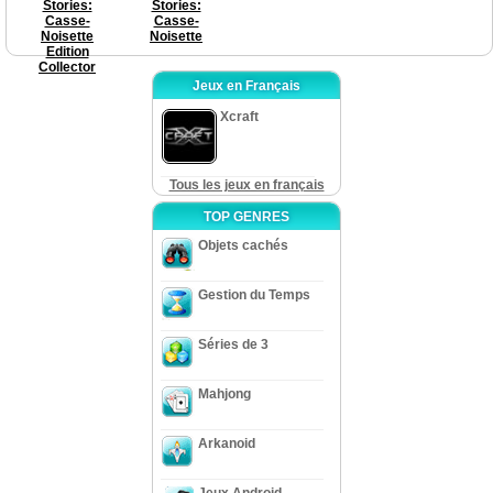
Stories:
Stories:
Casse-
Casse-
Noisette
Noisette
Edition
Collector
Jeux en Français
Xcraft
Tous les jeux en français
TOP GENRES
Objets cachés
Gestion du Temps
Séries de 3
Mahjong
Arkanoid