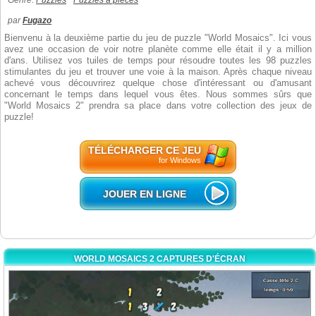
Genre:
Puzzles
Puzzles à pièces
par
Fugazo
Bienvenu à la deuxième partie du jeu de puzzle "World Mosaics". Ici vous
avez une occasion de voir notre planète comme elle était il y a million
d'ans. Utilisez vos tuiles de temps pour résoudre toutes les 98 puzzles
stimulantes du jeu et trouver une voie à la maison. Après chaque niveau
achevé vous découvrirez quelque chose d'intéressant ou d'amusant
concernant le temps dans lequel vous êtes. Nous sommes sûrs que
"World Mosaics 2" prendra sa place dans votre collection des jeux de
puzzle!
TÉLÉCHARGER CE JEU
for Windows
JOUER EN LIGNE
WORLD MOSAICS 2 CAPTURES D'ÉCRAN