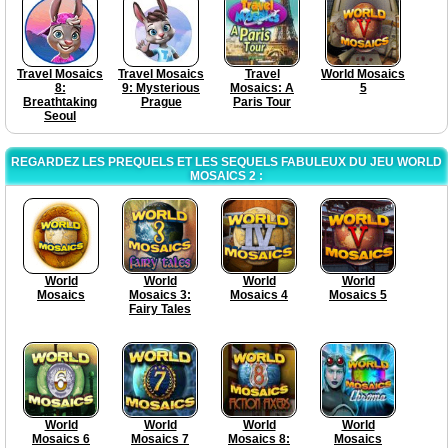
Travel Mosaics
Travel Mosaics
Travel
World Mosaics
8:
9: Mysterious
Mosaics: A
5
Breathtaking
Prague
Paris Tour
Seoul
REGARDEZ LES PREQUELS ET LES SEQUELS FABULEUX DU JEU WORLD
MOSAICS 2 :
World
World
World
World
Mosaics
Mosaics 3:
Mosaics 4
Mosaics 5
Fairy Tales
World
World
World
World
Mosaics 6
Mosaics 7
Mosaics 8:
Mosaics