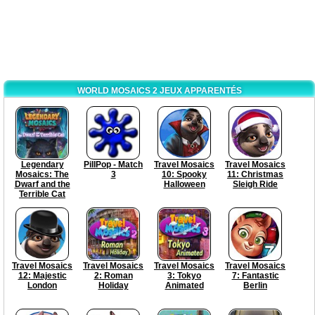
WORLD MOSAICS 2 JEUX APPARENTÉS
Legendary
PillPop - Match
Travel Mosaics
Travel Mosaics
Mosaics: The
3
10: Spooky
11: Christmas
Dwarf and the
Halloween
Sleigh Ride
Terrible Cat
Travel Mosaics
Travel Mosaics
Travel Mosaics
Travel Mosaics
12: Majestic
2: Roman
3: Tokyo
7: Fantastic
London
Holiday
Animated
Berlin