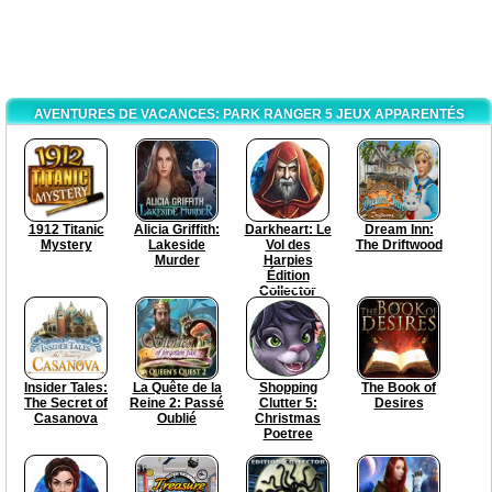
AVENTURES DE VACANCES: PARK RANGER 5 JEUX APPARENTÉS
1912 Titanic
Alicia Griffith:
Darkheart: Le
Dream Inn:
Mystery
Lakeside
Vol des
The Driftwood
Murder
Harpies
Édition
Collector
Insider Tales:
La Quête de la
Shopping
The Book of
The Secret of
Reine 2: Passé
Clutter 5:
Desires
Casanova
Oublié
Christmas
Poetree