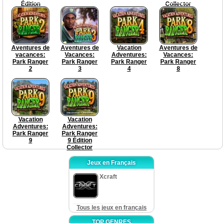
Édition
Collector
Collector
Aventures de
Aventures de
Vacation
Aventures de
vacances:
Vacances:
Adventures:
Vacances:
Park Ranger
Park Ranger
Park Ranger
Park Ranger
2
3
4
8
Vacation
Vacation
Adventures:
Adventures:
Park Ranger
Park Ranger
9
9 Édition
Collector
Jeux en Français
Xcraft
Tous les jeux en français
TOP GENRES