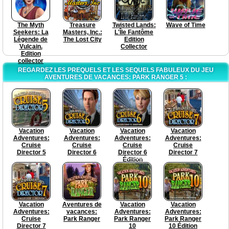
The Myth
Treasure
Twisted Lands:
Wave of Time
Seekers: La
Masters, Inc.:
L'Île Fantôme
Légende de
The Lost City
Edition
Vulcain.
Collector
Edition
collector
REGARDEZ LES PREQUELS ET LES SEQUELS FABULEUX DU JEU
AVENTURES DE VACANCES: PARK RANGER 5 :
Vacation
Vacation
Vacation
Vacation
Adventures:
Adventures:
Adventures:
Adventures:
Cruise
Cruise
Cruise
Cruise
Director 5
Director 6
Director 6
Director 7
Édition
Collector
Vacation
Aventures de
Vacation
Vacation
Adventures:
vacances:
Adventures:
Adventures:
Cruise
Park Ranger
Park Ranger
Park Ranger
Director 7
10
10 Édition