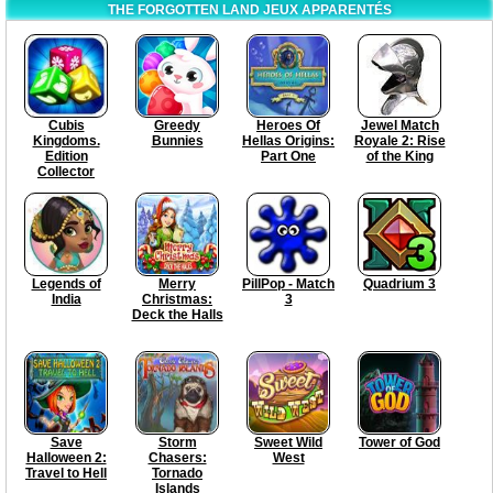
THE FORGOTTEN LAND JEUX APPARENTÉS
Cubis
Greedy
Heroes Of
Jewel Match
Kingdoms.
Bunnies
Hellas Origins:
Royale 2: Rise
Edition
Part One
of the King
Collector
Legends of
Merry
PillPop - Match
Quadrium 3
India
Christmas:
3
Deck the Halls
Save
Storm
Sweet Wild
Tower of God
Halloween 2:
Chasers:
West
Travel to Hell
Tornado
Islands