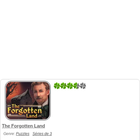
5
1
The Forgotten Land
Genre:
Puzzles
Séries de 3