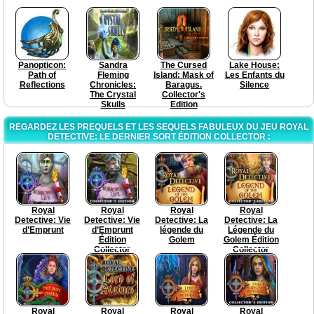
Panopticon:
Sandra
The Cursed
Lake House:
Path of
Fleming
Island: Mask of
Les Enfants du
Reflections
Chronicles:
Baragus.
Silence
The Crystal
Collector's
Skulls
Edition
REGARDEZ LES PREQUELS ET LES SEQUELS FABULEUX DU JEU ROYAL
DETECTIVE: LE DERNIER SORT ÉDITION COLLECTOR :
Royal
Royal
Royal
Royal
Detective: Vie
Detective: Vie
Detective: La
Detective: La
d’Emprunt
d’Emprunt
légende du
Légende du
Édition
Golem
Golem Édition
Collector
Collector
Royal
Royal
Royal
Royal