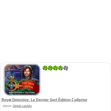
5
1
Royal Detective: Le Dernier Sort Édition Collector
Genre:
Objets cachés