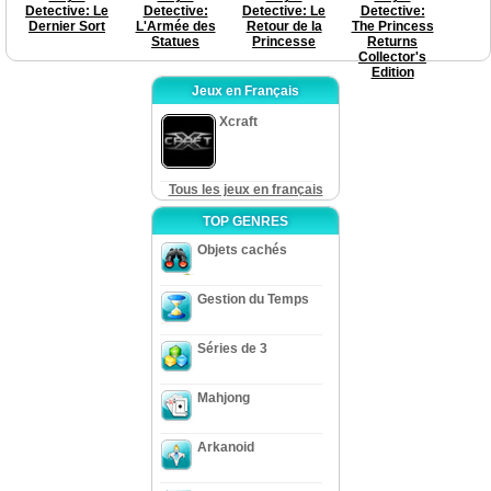
Detective: Le
Detective:
Detective: Le
Detective:
Dernier Sort
L'Armée des
Retour de la
The Princess
Statues
Princesse
Returns
Collector's
Edition
Jeux en Français
Xcraft
Tous les jeux en français
TOP GENRES
Objets cachés
Gestion du Temps
Séries de 3
Mahjong
Arkanoid