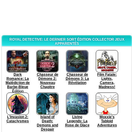
ROYAL DETECTIVE: LE DERNIER SORT ÉDITION COLLECTOR JEUX
APPARENTÉS
Dark
Chasseur de
Chasseur de
Film Fatale:
Romance: La
Démons 2:
Démons 3: La
Lights,
Malédiction de
Nouveau
Révélation
Camera,
Barbe-Bleue
Chapitre
Madness!
Édition
Collector
L'Invasion 2:
Island of
Living
Moxxie's
Cataclysmes
Death:
Legends: La
Tabloid
Demons and
Rose de Glace
Adventures
Despair