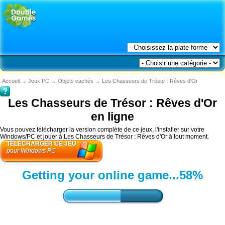
Accueil
→
Jeux PC
→
Objets cachés
→
Les Chasseurs de Trésor : Rêves d'Or
Les Chasseurs de Trésor : Rêves d'Or
en ligne
Vous pouvez télécharger la version complète de ce jeux, l'installer sur votre
Windows/PC et jouer à Les Chasseurs de Trésor : Rêves d'Or à tout moment.
TÉLÉCHARGER CE JEU
pour Windows PC
Getting your online game...
61%