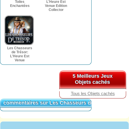
Toiles
L'Heure Est
Enchantées
Venue Edition
Collector
Les Chasseurs
de Trésor:
L'Heure Est
Venue
5 Meilleurs Jeux
5 Meilleurs Jeux
Objets cachés
Objets cachés
Tous les Objets cachés
commentaires sur Les Chasseurs de Trésor : Rêve
commentaires sur Les Chasseurs de Trésor : Rêve