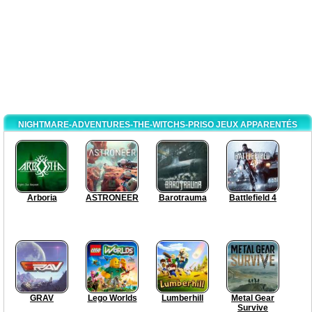
NIGHTMARE-ADVENTURES-THE-WITCHS-PRISO JEUX APPARENTÉS
Arboria
ASTRONEER
Barotrauma
Battlefield 4
GRAV
Lego Worlds
Lumberhill
Metal Gear
Survive