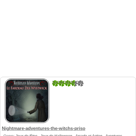
3.5454545454545
22
Nightmare-adventures-the-witchs-priso