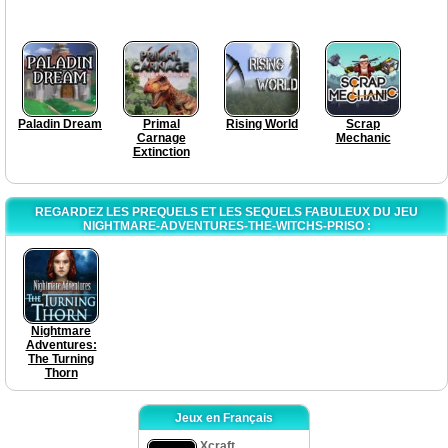
Paladin Dream
Primal
Rising World
Scrap
Carnage
Mechanic
Extinction
REGARDEZ LES PREQUELS ET LES SEQUELS FABULEUX DU JEU
NIGHTMARE-ADVENTURES-THE-WITCHS-PRISO :
Nightmare
Adventures:
The Turning
Thorn
Jeux en Français
Xcraft