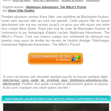
Genre:
Jeux de fêtes
Jeux de Halloween
Arcade et Action
Aventures
English version -
Nightmare Adventures: The Witch's Prison
par
Ghost Ship Studios
Pendant plusieurs années Kiera Vale, une orphéline de Blackwater Asylum,
vivait sans aucune idée qui sont ses parents. Cette pauvre fille ne savait
absolument rien sur ses racines jusqu'à ce qu'un jour elle reçois une lettre
d'un certain Alton Quinn. Kiera part tout de suite de Blackwater Asylum et
commence le jeu fantastique d'objets cachés Nightmare Adventures: The
Witch’s Prison. C'est une chance unique non seulement de retrouver ses
parents mais aussi de révéler les secrets de l'endroit étrange. Téléchargez
maintenant Nightmare Adventures: The Witch’s Prison!
TÉLÉCHARGER CE JEU
for Windows
Si vous ne pouvez pas résoudre quelque puzzle ou trouver quelque objet,
téléchargez notre guide de stratégie pour Nightmare-adventures-the-
witchs-priso
. Profitez d'un guide complet et absolument gratuit et passez
le jeu sans manquer une seule option secrète !
NIGHTMARE-ADVENTURES-THE-WITCHS-PRISO CAPTURES D'ÉCRAN