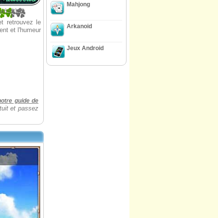
Mahjong
84615385
t retrouvez le
Arkanoid
ent et l'humeur
Jeux Android
notre guide de
tuit et passez