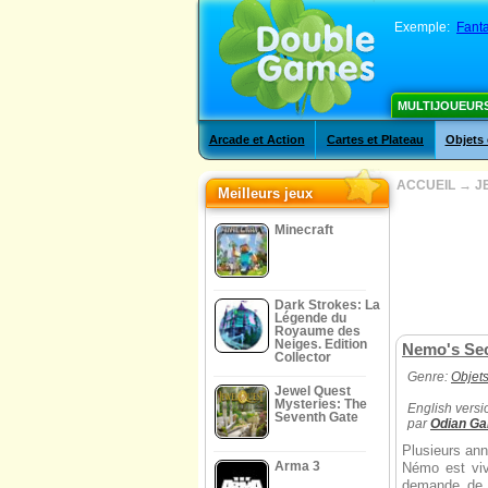
Exemple:
Fanta
MULTIJOUEUR
Arcade et Action
Cartes et Plateau
Objets
ACCUEIL
→
J
Meilleurs jeux
Minecraft
Dark Strokes: La
Légende du
Royaume des
Neiges. Edition
Nemo's Sec
Collector
Genre:
Objet
Jewel Quest
Mysteries: The
English versi
Seventh Gate
par
Odian G
Plusieurs ann
Arma 3
Némo est viva
demande de l