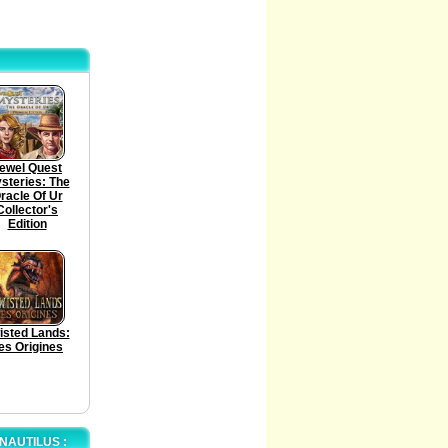
ewel Quest
steries: The
racle Of Ur
Collector's
Edition
isted Lands:
es Origines
NAUTILUS :