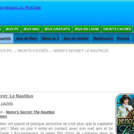
sy Mosaics 31: First Date
S
JEUX PC
JEUX MAC
JEUX GRATUITS
JEUX EN LIGNE
OBJETS CACHÉS
 cachés
Jeux de fêtes
Séries de 3
Jeux de cinéma
Multijoueurs
Puzzles
EUX PC
→
OBJETS CACHÉS
→
NEMO'S SECRET: LE NAUTILUS
ret: Le Nautilus
s cachés
on -
Nemo's Secret: The Nautilus
ames
ées ont passé et presque personne ne croit plus que le capitaine
nt ! Mais un jour il entre en contact avec son vieil ami et lui
'aide ! Accompagnez la petite fille d'ami de capitaine dans le