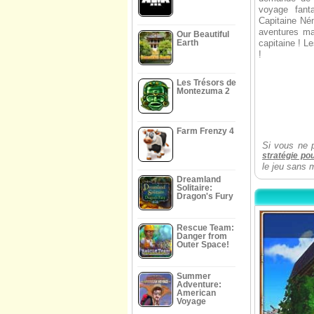
voyage fant
Capitaine Né
aventures ma
Our Beautiful
Earth
capitaine ! L
!
Les Trésors de
Montezuma 2
Farm Frenzy 4
Si vous ne 
stratégie po
le jeu sans 
Dreamland
Solitaire:
Dragon's Fury
Rescue Team:
Danger from
Outer Space!
Summer
Adventure:
American
Voyage