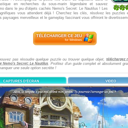
astique en recherches du sous-marin légendaire et sauvez
3.46153
mo dans le jeu d'objets cachés Nemo's Secret: Le Nautilus ! Les
26
gnifiques vous attendent déjà ! Cherchez les clés, résolvez les puzzles e
es paysages merveilleux et le gameplay fascinant vous offriront le divertissem
TÉLÉCHARGER CE JEU
for Windows
pouvez pas résoudre quelque puzzle ou trouver quelque objet,
téléchargez 
ur Nemo's Secret: Le Nautilus
. Profitez d'un guide complet et absolument gra
manquer une seule option secrète !
CAPTURES D'ÉCRAN
VIDEO