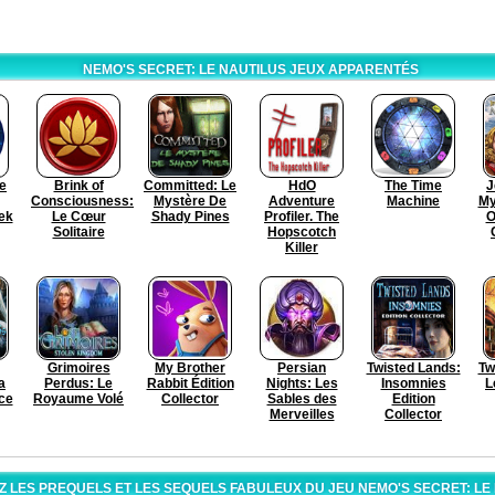
NEMO'S SECRET: LE NAUTILUS JEUX APPARENTÉS
Le
Brink of
Committed: Le
HdO
The Time
J
Consciousness:
Mystère De
Adventure
Machine
My
ek
Le Cœur
Shady Pines
Profiler. The
O
Solitaire
Hopscotch
Killer
Grimoires
My Brother
Persian
Twisted Lands:
Tw
a
Perdus: Le
Rabbit Édition
Nights: Les
Insomnies
L
ce
Royaume Volé
Collector
Sables des
Edition
Merveilles
Collector
 LES PREQUELS ET LES SEQUELS FABULEUX DU JEU NEMO'S SECRET: LE 