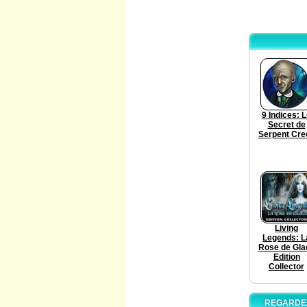
9 Indices: 
Secret de
Serpent Cre
Living
Legends: L
Rose de Gla
Edition
Collector
REGARDEZ