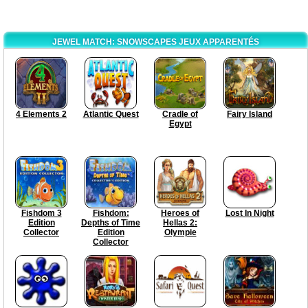
JEWEL MATCH: SNOWSCAPES JEUX APPARENTÉS
4 Elements 2
Atlantic Quest
Cradle of
Fairy Island
Egypt
Fishdom 3
Fishdom:
Heroes of
Lost In Night
Edition
Depths of Time
Hellas 2:
Collector
Edition
Olympie
Collector