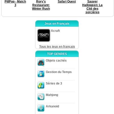
PillPop - Match
Rory's
Safari Quest
Sauver
3
Restaurant:
Halloween: La
Winter Rush
Cité des
sorcières
Jeux en Français
Xcraft
Tous les jeux en français
TOP GENRES
Objets cachés
Gestion du Temps
Séries de 3
Mahjong
Arkanoid