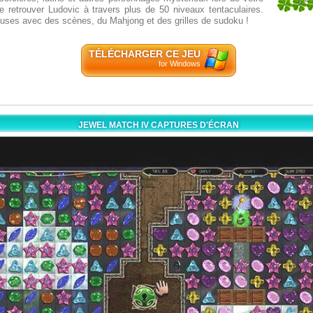
4.5
de retrouver Ludovic à travers plus de 50 niveaux tentaculaires.
4
uses avec des scènes, du Mahjong et des grilles de sudoku !
TÉLÉCHARGER CE JEU
for Windows
JEWEL MATCH IV CAPTURES D'ÉCRAN