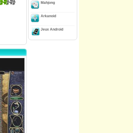
Mahjong
Arkanoid
Jeux Android