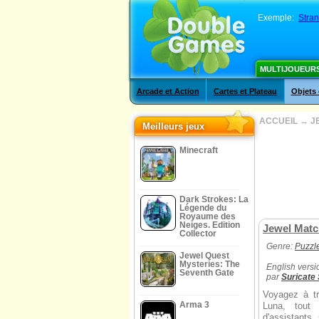
Exemple:
Stra
MULTIJOUEUR
Arcade et Action
Cartes et Plateau
Objets
ACCUEIL
→
J
Meilleurs jeux
Minecraft
Dark Strokes: La
Légende du
Royaume des
Neiges. Edition
Jewel Matc
Collector
Genre:
Puzzl
Jewel Quest
Mysteries: The
English versi
Seventh Gate
par
Suricate
Voyagez à t
Arma 3
Luna, tout 
d'assistants,