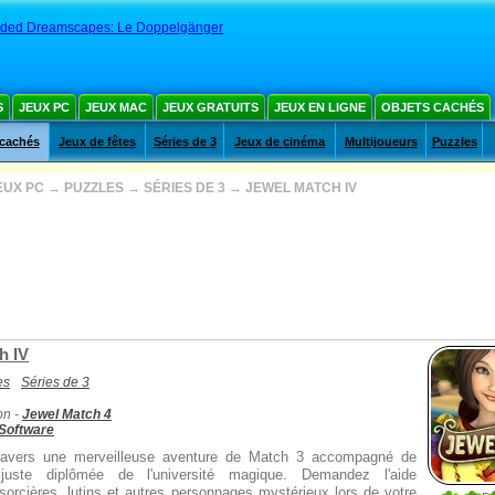
nded Dreamscapes: Le Doppelgänger
S
JEUX PC
JEUX MAC
JEUX GRATUITS
JEUX EN LIGNE
OBJETS CACHÉS
 cachés
Jeux de fêtes
Séries de 3
Jeux de cinéma
Multijoueurs
Puzzles
EUX PC
→
PUZZLES
→
SÉRIES DE 3
→
JEWEL MATCH IV
h IV
es
Séries de 3
on -
Jewel Match 4
 Software
ravers une merveilleuse aventure de Match 3 accompagné de
juste diplômée de l'université magique. Demandez l'aide
 sorcières, lutins et autres personnages mystérieux lors de votre