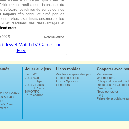
 une année et on croyait que c’était le
 Créé par les réalisateurs talentueux du
te Software, ce joli jeu de séries de trios
t toujours très connu et aimé par les
genre. Alors, examinons ensemble le jeu
 4 et discutons ses désavantages et
Read more
t, nous faisons la connaissance de Luna,
e 2015
DoubleGames
 qui vient de finir lUniversité de la Magie.
d Jewel Match IV Game For
una doit trouver Ludovic, un sorcier qui
Free
dans des circonstances mystérieuses. Un
e volet est l’histoire originale qui n’est
celles des épisodes précédents. Les fans
ussi que les novices aimeront sans doute
autés
Jouer aux jeux
Liens rapides
Cooperer avec no
 Jewel Match 4 est un de jeux de match-3
qui ont le sujet qui se déroule pendant
Jeux PC
Articles critiques des jeux
Partenaires
Jeux Mac
Guides des jeux
Webmasters
Jeux en ligne
Offres Speciaux
Politique de confidential
Jeux Gratuits
Concours
Règles du Portal Dou
est vraiment stimulant. C’est à vous de
Jeux de Société
Plan du site
 bonus et power-ups tout à fait neufs et
MMORPG
Nous contacter
For The Galaxy
Jeux Android
FAQ
ssayer cinq modes de jeu, compléter des
us Sonata
Faites de la publicité 
ght
ni-jeux, énigmes et scènes d’objets
ra 2: New
iverse
lement, ce volet est fantastiquement
 graphismes sont hautes en couleurs, les
 et agréables à regarder. Nous devons
re avis, la suite est beaucoup plus réussie