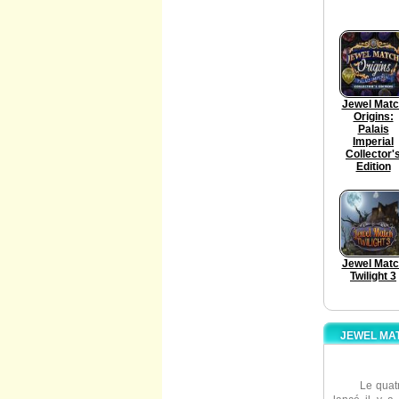
Jewel Mat
Origins:
Palais
Imperial
Collector'
Edition
Jewel Mat
Twilight 3
JEWEL MAT
Le quat