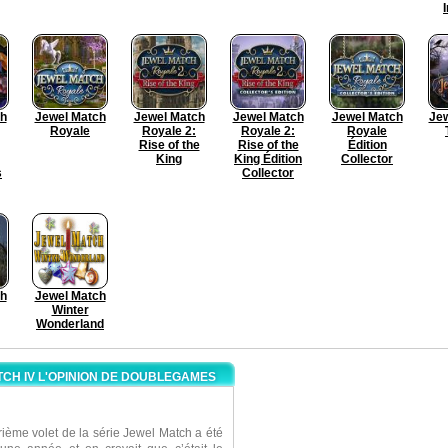
ch
Jewel Match
Jewel Match
Jewel Match
Jewel Match
Jew
Royale
Royale 2:
Royale 2:
Royale
Rise of the
Rise of the
Édition
King
King Édition
Collector
s
Collector
ch
Jewel Match
Winter
Wonderland
CH IV L'OPINION DE DOUBLEGAMES
rième volet de la série Jewel Match a été