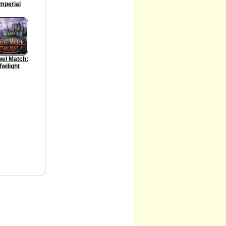
Imperial
el Match:
Twilight