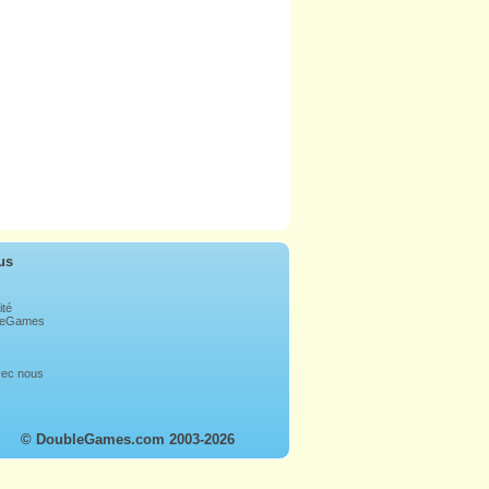
us
ité
bleGames
avec nous
© DoubleGames.com 2003-2026