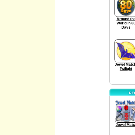
Around th
World in 8
Days
Jewel Matc
Twilight
RE
Jewel Mat