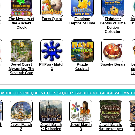
e
The Mystery of
Farm Quest
Fishdom:
Fishdom:
Im
0
the Ancient
Depths of Time
Depths of Time
3:
Clock
Edition
Collector
h:
Jewel Quest
PillPop - Match
Puzzle
Spooky Bonus
L
Mysteries: The
3
Cocktail
de
Seventh Gate
La
GARDEZ LES PREQUELS ET LES SEQUELS FABULEUX DU JEU JEWEL MATCH 
ch
Jewel Match
Jewel Match
Jewel Match
Jewel Match:
Je
2
2: Reloaded
3
Naturescapes