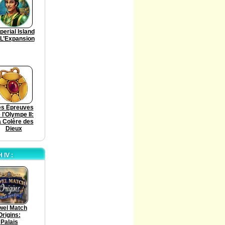
perial Island
 L’Expansion
es Épreuves
 l'Olympe II:
 Colère des
Dieux
IV :
wel Match
Origins:
Palais