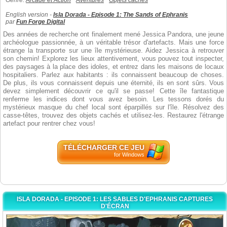
Genre:
Arcade et Action
Aventures
Objets cachés
English version -
Isla Dorada - Episode 1: The Sands of Ephranis
par
Fun Forge Digital
Des années de recherche ont finalement mené Jessica Pandora, une jeune
archéologue passionnée, à un véritable trésor d'artefacts. Mais une force
étrange la transporte sur une île mystérieuse. Aidez Jessica à retrouver
son chemin! Explorez les lieux attentivement, vous pouvez tout inspecter,
des paysages à la place des idoles, et entrez dans les maisons de locaux
hospitaliers. Parlez aux habitants : ils connaissent beaucoup de choses.
De plus, ils vous connaissent depuis une éternité, ils en sont sûrs. Vous
devez simplement découvrir ce qu'il se passe! Cette île fantastique
renferme les indices dont vous avez besoin. Les tessons dorés du
mystérieux masque du chef local sont éparpillés sur l'île. Résolvez des
casse-têtes, trouvez des objets cachés et utilisez-les. Restaurez l'étrange
artefact pour rentrer chez vous!
TÉLÉCHARGER CE JEU
for Windows
ISLA DORADA - EPISODE 1: LES SABLES D'EPHRANIS CAPTURES
D'ÉCRAN