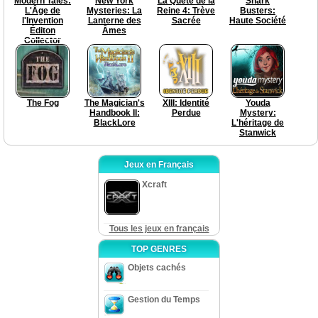
Modern Tales:
New York
La Quête de la
Snark
L'Âge de
Mysteries: La
Reine 4: Trève
Busters:
l'Invention
Lanterne des
Sacrée
Haute Société
Éditon
Âmes
Collector
The Fog
The Magician's
XIII: Identité
Youda
Handbook II:
Perdue
Mystery:
BlackLore
L'héritage de
Stanwick
Jeux en Français
Xcraft
Tous les jeux en français
TOP GENRES
Objets cachés
Gestion du Temps