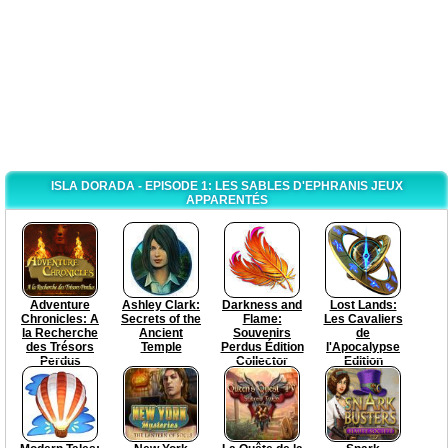
ISLA DORADA - EPISODE 1: LES SABLES D'EPHRANIS JEUX
APPARENTÉS
Adventure
Ashley Clark:
Darkness and
Lost Lands:
Chronicles: A
Secrets of the
Flame:
Les Cavaliers
la Recherche
Ancient
Souvenirs
de
des Trésors
Temple
Perdus Édition
l'Apocalypse
Perdus
Collector
Edition
Collector