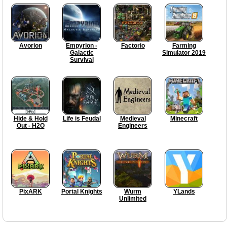
Avorion
Empyrion -
Factorio
Farming
Galactic
Simulator 2019
Survival
Hide & Hold
Life is Feudal
Medieval
Minecraft
Out - H2O
Engineers
PixARK
Portal Knights
Wurm
YLands
Unlimited