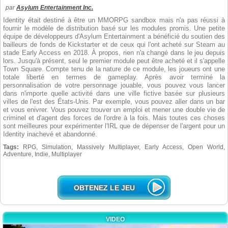
par
Asylum Entertainment Inc.
Identity était destiné à être un MMORPG sandbox mais n'a pas réussi à
fournir le modèle de distribution basé sur les modules promis. Une petite
équipe de développeurs d'Asylum Entertainment a bénéficié du soutien des
bailleurs de fonds de Kickstarter et de ceux qui l'ont acheté sur Steam au
stade Early Access en 2018. À propos, rien n'a changé dans le jeu depuis
lors. Jusqu'à présent, seul le premier module peut être acheté et il s'appelle
Town Square. Compte tenu de la nature de ce module, les joueurs ont une
totale liberté en termes de gameplay. Après avoir terminé la
personnalisation de votre personnage jouable, vous pouvez vous lancer
dans n'importe quelle activité dans une ville fictive basée sur plusieurs
villes de l'est des États-Unis. Par exemple, vous pouvez aller dans un bar
et vous enivrer. Vous pouvez trouver un emploi et mener une double vie de
criminel et d'agent des forces de l'ordre à la fois. Mais toutes ces choses
sont meilleures pour expérimenter l'IRL que de dépenser de l'argent pour un
Identity inachevé et abandonné.
Tags:
RPG, Simulation, Massively Multiplayer, Early Access, Open World,
Adventure, Indie, Multiplayer
OBTENEZ LE JEU
VIDEO