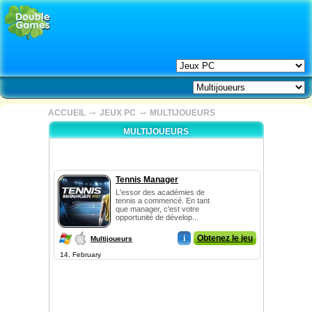
→
→
ACCUEIL
JEUX PC
MULTIJOUEURS
MULTIJOUEURS
Tennis Manager
L'essor des académies de
tennis a commencé. En tant
que manager, c'est votre
opportunité de dévelop...
i
Obtenez le jeu
Multijoueurs
14, February