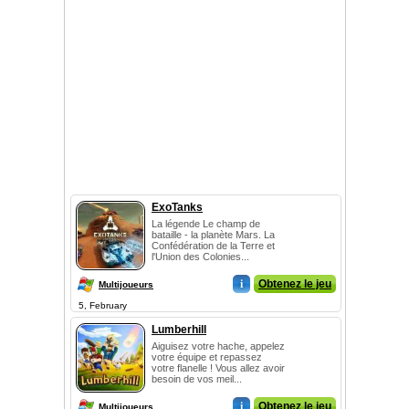
ExoTanks
La légende Le champ de
bataille - la planète Mars. La
Confédération de la Terre et
l'Union des Colonies...
i
Obtenez le jeu
Multijoueurs
5, February
Lumberhill
Aiguisez votre hache, appelez
votre équipe et repassez
votre flanelle ! Vous allez avoir
besoin de vos meil...
i
Obtenez le jeu
Multijoueurs