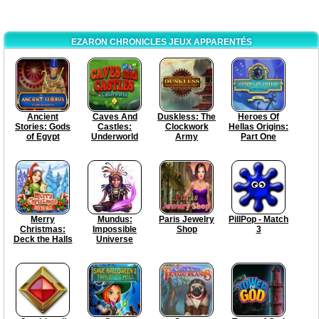
EZARON CHRONICLES JEUX APPARENTÉS
Ancient
Caves And
Duskless: The
Heroes Of
Stories: Gods
Castles:
Clockwork
Hellas Origins:
of Egypt
Underworld
Army
Part One
Merry
Mundus:
Paris Jewelry
PillPop - Match
Christmas:
Impossible
Shop
3
Deck the Halls
Universe