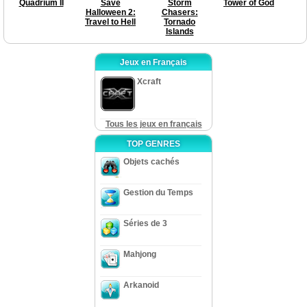
Quadrium II
Save
Storm
Tower of God
Halloween 2:
Chasers:
Travel to Hell
Tornado
Islands
Jeux en Français
Xcraft
Tous les jeux en français
TOP GENRES
Objets cachés
Gestion du Temps
Séries de 3
Mahjong
Arkanoid