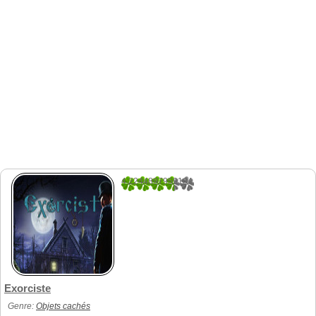
4.2244897959184
49
Exorciste
Genre:
Objets cachés