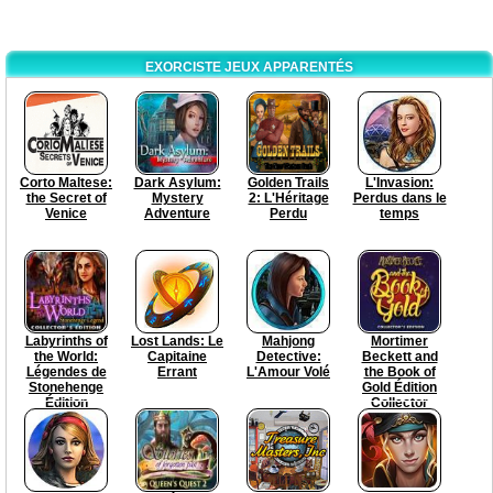
EXORCISTE JEUX APPARENTÉS
Corto Maltese:
Dark Asylum:
Golden Trails
L'Invasion:
the Secret of
Mystery
2: L'Héritage
Perdus dans le
Venice
Adventure
Perdu
temps
Labyrinths of
Lost Lands: Le
Mahjong
Mortimer
the World:
Capitaine
Detective:
Beckett and
Légendes de
Errant
L'Amour Volé
the Book of
Stonehenge
Gold Édition
Édition
Collector
Collector