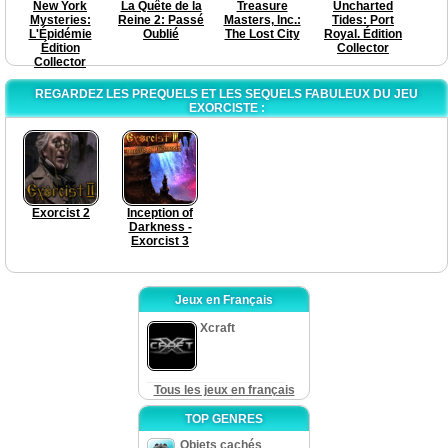
New York
La Quête de la
Treasure
Uncharted
Mysteries:
Reine 2: Passé
Masters, Inc.:
Tides: Port
L'Épidémie
Oublié
The Lost City
Royal. Édition
Édition
Collector
Collector
REGARDEZ LES PREQUELS ET LES SEQUELS FABULEUX DU JEU
EXORCISTE :
Exorcist 2
Inception of
Darkness -
Exorcist 3
Jeux en Français
Xcraft
Tous les jeux en français
TOP GENRES
Objets cachés