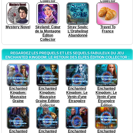
Collector
Collector
Mystery Novel
Skyland: Cœur
Stray Souls:
Travel To
de la Montagne
L'Orphelinat
France
Éditon
Abandonné
Collector
REGARDEZ LES PREQUELS ET LES SEQUELS FABULEUX DU JEU
ENCHANTED KINGDOM: LE RETOUR DES ELFES ÉDITION COLLECTOR :
Enchanted
Enchanted
Enchanted
Enchanted
Kingdom:
Kingdom:
Kingdom: Le
Kingdom: Le
Mauvaise
Mauvaise
Venin d'une
Venin d'une
Graine
Graine Édition
Étrangère
Étrangère
Collector
Édition
Collector
Enchanted
Enchanted
Enchanted
Enchanted