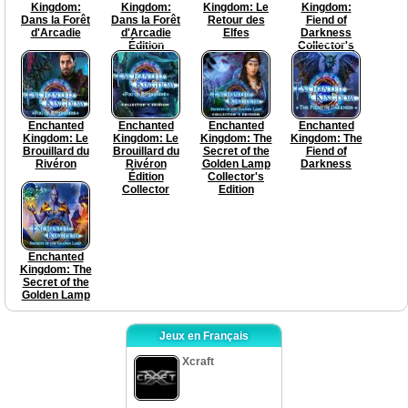
Kingdom:
Kingdom:
Kingdom: Le
Kingdom:
Dans la Forêt
Dans la Forêt
Retour des
Fiend of
d'Arcadie
d'Arcadie
Elfes
Darkness
Édition
Collector's
Collector
Edition
Enchanted
Enchanted
Enchanted
Enchanted
Kingdom: Le
Kingdom: Le
Kingdom: The
Kingdom: The
Brouillard du
Brouillard du
Secret of the
Fiend of
Rivéron
Rivéron
Golden Lamp
Darkness
Édition
Collector's
Collector
Edition
Enchanted
Kingdom: The
Secret of the
Golden Lamp
Jeux en Français
Xcraft