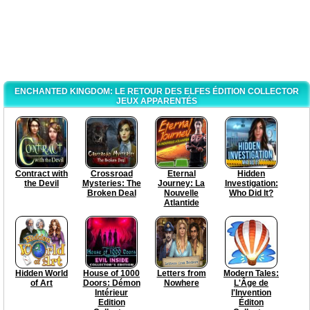
ENCHANTED KINGDOM: LE RETOUR DES ELFES ÉDITION COLLECTOR
JEUX APPARENTÉS
Contract with
Crossroad
Eternal
Hidden
the Devil
Mysteries: The
Journey: La
Investigation:
Broken Deal
Nouvelle
Who Did It?
Atlantide
Hidden World
House of 1000
Letters from
Modern Tales:
of Art
Doors: Démon
Nowhere
L'Âge de
Intérieur
l'Invention
Edition
Éditon