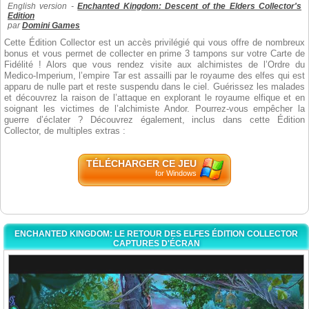
English version -
Enchanted Kingdom: Descent of the Elders Collector's
Edition
par
Domini Games
Cette Édition Collector est un accès privilégié qui vous offre de nombreux
bonus et vous permet de collecter en prime 3 tampons sur votre Carte de
Fidélité ! Alors que vous rendez visite aux alchimistes de l’Ordre du
Medico-Imperium, l’empire Tar est assailli par le royaume des elfes qui est
apparu de nulle part et reste suspendu dans le ciel. Guérissez les malades
et découvrez la raison de l’attaque en explorant le royaume elfique et en
soignant les victimes de l’alchimiste Andor. Pourrez-vous empêcher la
guerre d’éclater ? Découvrez également, inclus dans cette Édition
Collector, de multiples extras :
TÉLÉCHARGER CE JEU
for Windows
ENCHANTED KINGDOM: LE RETOUR DES ELFES ÉDITION COLLECTOR
CAPTURES D'ÉCRAN