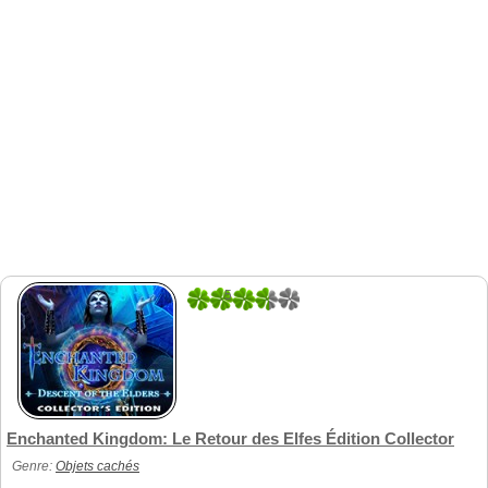
5
1
Enchanted Kingdom: Le Retour des Elfes Édition Collector
Genre:
Objets cachés