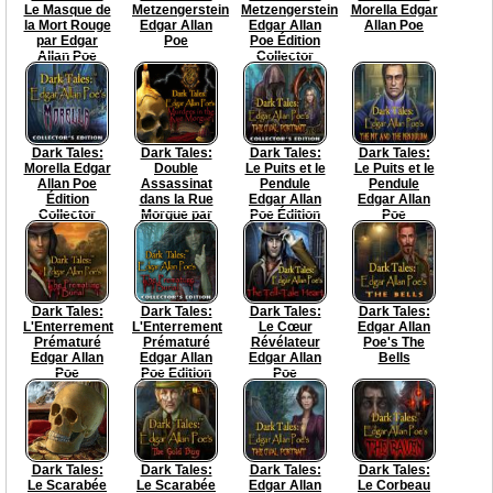
Le Masque de
Metzengerstein
Metzengerstein
Morella Edgar
la Mort Rouge
Edgar Allan
Edgar Allan
Allan Poe
par Edgar
Poe
Poe Édition
Allan Poe
Collector
Dark Tales:
Dark Tales:
Dark Tales:
Dark Tales:
Morella Edgar
Double
Le Puits et le
Le Puits et le
Allan Poe
Assassinat
Pendule
Pendule
Édition
dans la Rue
Edgar Allan
Edgar Allan
Collector
Morgue par
Poe Édition
Poe
Edgar Allan
Collector
Poe
Dark Tales:
Dark Tales:
Dark Tales:
Dark Tales:
L'Enterrement
L'Enterrement
Le Cœur
Edgar Allan
Prématuré
Prématuré
Révélateur
Poe's The
Edgar Allan
Edgar Allan
Edgar Allan
Bells
Poe
Poe Edition
Poe
Collector
Dark Tales:
Dark Tales:
Dark Tales:
Dark Tales:
Le Scarabée
Le Scarabée
Edgar Allan
Le Corbeau