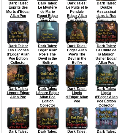
Dark Tales:
Dark Tales:
Dark Tales:
Dark Tales:
Esprits des
Le Mystère
Le Puits et le
Double
Morts d'Edgar
de Marie
Pendule
Assassinat
Allan Poe
Roget Edgar
Edgar Allan
dans la Rue
Allan Poe
Poe Édition
Morgue par
Collector
Edgar Allan
Poe Edition
Collector
Dark Tales:
Dark Tales:
Dark Tales:
Dark Tales:
Les Cloches
Edgar Allan
Edgar Allan
La Chute de
d’Edgar Allan
Poe's The
Poe's The
la Maison
Poe Édition
Devil in the
Devil in the
Usher Edgar
Collector
Belfry
Belfry
Allan Poe
Collector's
Edition
Edition
Collector
Dark Tales:
Dark Tales:
Dark Tales:
Dark Tales:
Lénore Edgar
Lénore Edgar
Ligeia
Ligeia
Allan Poe
Allan Poe
d'Edgar Allan
d'Edgar Allan
Édition
Poe
Poe Édition
Collector
Collector
Dark Tales:
Dark Tales:
Dark Tales:
Dark Tales: