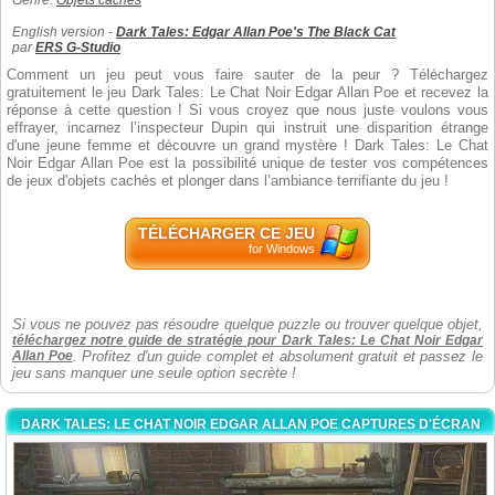
Genre:
Objets cachés
English version -
Dark Tales: Edgar Allan Poe's The Black Cat
par
ERS G-Studio
Comment un jeu peut vous faire sauter de la peur ? Téléchargez
gratuitement le jeu Dark Tales: Le Chat Noir Edgar Allan Poe et recevez la
réponse à cette question ! Si vous croyez que nous juste voulons vous
effrayer, incarnez l’inspecteur Dupin qui instruit une disparition étrange
d'une jeune femme et découvre un grand mystère ! Dark Tales: Le Chat
Noir Edgar Allan Poe est la possibilité unique de tester vos compétences
de jeux d'objets cachés et plonger dans l’ambiance terrifiante du jeu !
TÉLÉCHARGER CE JEU
for Windows
Si vous ne pouvez pas résoudre quelque puzzle ou trouver quelque objet,
téléchargez notre guide de stratégie pour Dark Tales: Le Chat Noir Edgar
Allan Poe
. Profitez d'un guide complet et absolument gratuit et passez le
jeu sans manquer une seule option secrète !
DARK TALES: LE CHAT NOIR EDGAR ALLAN POE CAPTURES D'ÉCRAN