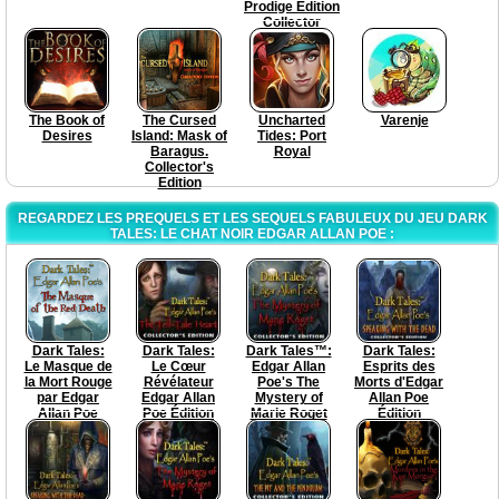
Prodige Edition
Collector
The Book of
The Cursed
Uncharted
Varenje
Desires
Island: Mask of
Tides: Port
Baragus.
Royal
Collector's
Edition
REGARDEZ LES PREQUELS ET LES SEQUELS FABULEUX DU JEU DARK
TALES: LE CHAT NOIR EDGAR ALLAN POE :
Dark Tales:
Dark Tales:
Dark Tales™:
Dark Tales:
Le Masque de
Le Cœur
Edgar Allan
Esprits des
la Mort Rouge
Révélateur
Poe's The
Morts d'Edgar
par Edgar
Edgar Allan
Mystery of
Allan Poe
Allan Poe
Poe Édition
Marie Roget
Édition
Edition
Collector
Collector's
Collector
Collector
Edition