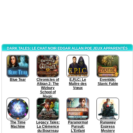
DARK TALES: LE CHAT NOIR EDGAR ALLAN POE JEUX APPARENTÉS
Blue Tear
Chronicles of
E.P.I.C: Le
Eventide:
Albian 2: The
Maître des
Slavic Fable
Wizbury
Vœux
School of
Magic
The Time
Legacy Tales:
Paranormal
Runaway
Machine
La Clémence
Pursuit:
Express
du Bourreau
L'Enfant
Mystery