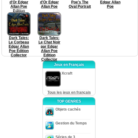
d'Or Edgar
d'Or Edgar
Poe's The
Edgar Allan
Allan Poe
Allan Poe
Oval Portrait
Poe
Edition
Collector
Dark Tales:
Dark Tales:
Le Corbeau
Le Chat Noir
Edgar Allan
par Edgar
Poe Édition
Allan Poe
Collector
Edition
Collector
Jeux en Français
Xcraft
Tous les jeux en français
TOP GENRES
Objets cachés
Gestion du Temps
Séries de 3