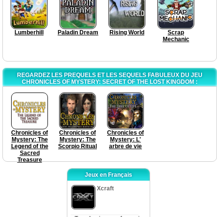
Lumberhill
Paladin Dream
Rising World
Scrap
Mechanic
REGARDEZ LES PREQUELS ET LES SEQUELS FABULEUX DU JEU
CHRONICLES OF MYSTERY: SECRET OF THE LOST KINGDOM :
Chronicles of
Chronicles of
Chronicles of
Mystery: The
Mystery: The
Mystery: L'
Legend of the
Scorpio Ritual
arbre de vie
Sacred
Treasure
Jeux en Français
Xcraft