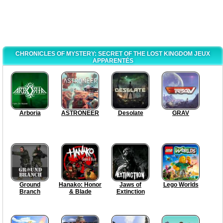
CHRONICLES OF MYSTERY: SECRET OF THE LOST KINGDOM JEUX
APPARENTÉS
Arboria
ASTRONEER
Desolate
GRAV
Ground
Hanako: Honor
Jaws of
Lego Worlds
Branch
& Blade
Extinction