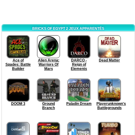
BRICKS OF EGYPT 2 JEUX APPARENTÉS
Ace of
Alien Arena:
DARCO -
Dead Matter
Spades: Battle
Warriors Of
Reign of
Builder
Mars
Elements
DOOM 3
Ground
Paladin Dream
Playerunknown's
Branch
Battlegrounds