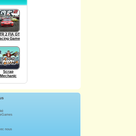
TR 2 FIA GT
acing Game
Scrap
Mechanic
us
ité
bleGames
avec nous