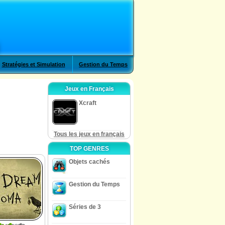
Stratégies et Simulation
Gestion du Temps
Jeux en Français
Xcraft
Tous les jeux en français
TOP GENRES
Objets cachés
Gestion du Temps
Séries de 3