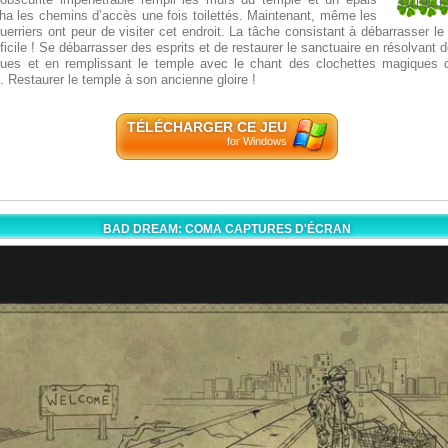
3.01960
cha les chemins d’accès une fois toilettés. Maintenant, même les
51
uerriers ont peur de visiter cet endroit. La tâche consistant à débarrasser l
ifficile ! Se débarrasser des esprits et de restaurer le sanctuaire en résolvant
ues et en remplissant le temple avec le chant des clochettes magiques q
. Restaurer le temple à son ancienne gloire !
TÉLÉCHARGER CE JEU
for Windows
BAD DREAM: COMA CAPTURES D'ÉCRAN