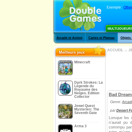
Exemple:
Other
MULTIJOUEUR
Arcade et Action
Cartes et Plateau
Objets
ACCUEIL
→
J
Meilleurs jeux
Minecraft
Dark Strokes: La
Légende du
Royaume des
Neiges. Edition
Bad Dream
Collector
Genre:
Arcade
Jewel Quest
Mysteries: The
par
Desert F
Seventh Gate
Lorsque les i
n’aurait pu 
Arma 3
corrompu par
ruine qu’une