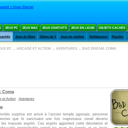
world: L'Hiver Eternel
S
JEUX PC
JEUX MAC
JEUX GRATUITS
JEUX EN LIGNE
OBJETS CACHÉS
 cachés
Jeux de fêtes
Séries de 3
Jeux de cinéma
Multijoueurs
Puzzles
EUX PC
→
ARCADE ET ACTION
→
AVENTURES
→
BAD DREAM: COMA
: Coma
 et Action
Aventures
ox
nvités surprise est arrivé à l’ancien temple japonais, personne
deviner que le sanctuaire une fois majestueux serait devenu
 les mauvais esprits. Ces esprits apportent cette désolation et
 obscurité impénétrable rempli les murs du temple et un épais