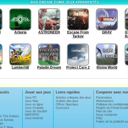
BAD DREAM: COMA JEUX APPARENTÉS
l
Arboria
ASTRONEER
Escape From
GRAV
G
Tarkov
R
s
Lumberhill
Paladin Dream
Project Cars 2
Rising World
autés
Jouer aux jeux
Liens rapides
Cooperer avec no
Jeux PC
Articles critiques des jeux
Partenaires
Jeux Mac
Guides des jeux
Webmasters
Jeux en ligne
Offres Speciaux
Politique de confidential
Jeux Gratuits
Concours
Règles du Portal Dou
Jeux de Société
Plan du site
MMORPG
Nous contacter
For The Galaxy
Jeux Android
FAQ
us Sonata
Faites de la publicité 
ght
ra 2: New