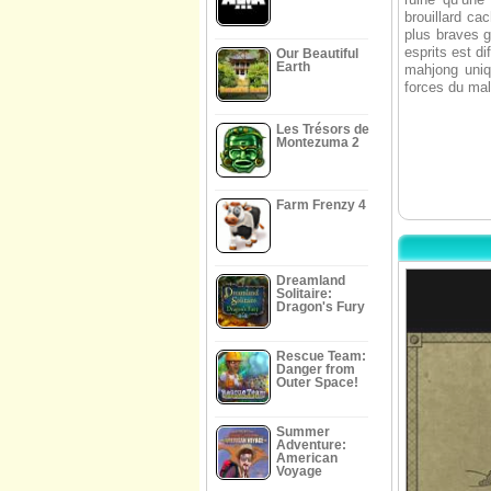
brouillard ca
plus braves g
esprits est d
Our Beautiful
Earth
mahjong uniq
forces du mal
Les Trésors de
Montezuma 2
Farm Frenzy 4
Dreamland
Solitaire:
Dragon's Fury
Rescue Team:
Danger from
Outer Space!
Summer
Adventure:
American
Voyage