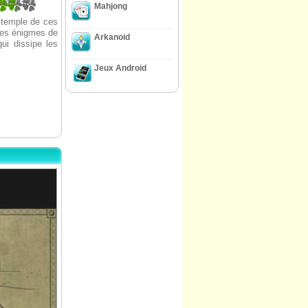
78431373
Mahjong
e temple de ces
 des énigmes de
Arkanoid
ui dissipe les
Jeux Android