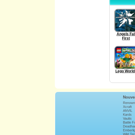
Angels Fal
First
Lego World
Nouve
Renown
Xcraft
ANVIL
Kards
Vaults
Battle 
Deadha
Emberli
Wild Ter