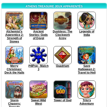
ATHENS TREASURE JEUX APPARENTÉS
Alchemist's
Ancient
Duskless: The
Legends of
Apprentice 2:
Stories: Gods
Clockwork
India
Strength of
of Egypt
Army
Stones
Merry
PillPop - Match
Quadrium
Save
Christmas:
3
Halloween 2:
Deck the Halls
Travel to Hell
Storm
Sweet Wild
Tower of God
Trito's
Chasers:
West
Adventure
Tornado