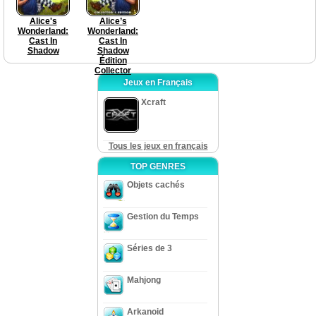
Alice's
Alice’s
Wonderland:
Wonderland:
Cast In
Cast In
Shadow
Shadow
Édition
Collector
Jeux en Français
Xcraft
Tous les jeux en français
TOP GENRES
Objets cachés
Gestion du Temps
Séries de 3
Mahjong
Arkanoid