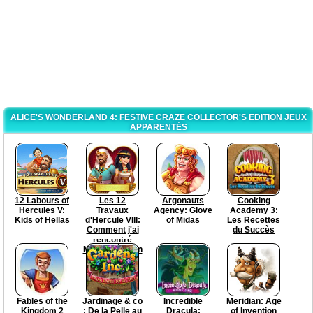
ALICE'S WONDERLAND 4: FESTIVE CRAZE COLLECTOR'S EDITION JEUX
APPARENTÉS
12 Labours of
Les 12
Argonauts
Cooking
Hercules V:
Travaux
Agency: Glove
Academy 3:
Kids of Hellas
d'Hercule VIII:
of Midas
Les Recettes
Comment j'ai
du Succès
rencontré
Mégara Édition
Collector
Fables of the
Jardinage & co
Incredible
Meridian: Age
Kingdom 2
: De la Pelle au
Dracula:
of Invention